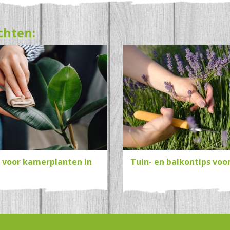
chten:
s voor kamerplanten in
Tuin- en balkontips voo