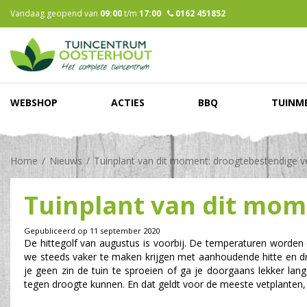
Ga
Vandaag geopend van
09:00
t/m
17:00
0162 451852
naar
content
WEBSHOP
ACTIES
BBQ
TUINM
Home
Nieuws
Tuinplant van dit moment: droogtebestendige v
Tuinplant van dit mom
Gepubliceerd op
11 september 2020
De hittegolf van augustus is voorbij. De temperaturen worden 
we steeds vaker te maken krijgen met aanhoudende hitte en droo
je geen zin de tuin te sproeien of ga je doorgaans lekker lan
tegen droogte kunnen. En dat geldt voor de meeste vetplanten,