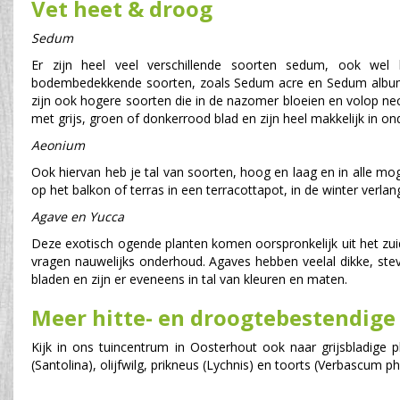
Vet heet & droog
Sedum
Er zijn heel veel verschillende soorten sedum, ook wel
bodembedekkende soorten, zoals Sedum acre en Sedum album, v
zijn ook hogere soorten die in de nazomer bloeien en volop nect
met grijs, groen of donkerrood blad en zijn heel makkelijk in on
Aeonium
Ook hiervan heb je tal van soorten, hoog en laag en in alle mog
op het balkon of terras in een terracottapot, in de winter verla
Agave en Yucca
Deze exotisch ogende planten komen oorspronkelijk uit het zu
vragen nauwelijks onderhoud. Agaves hebben veelal dikke, stevi
bladen en zijn er eveneens in tal van kleuren en maten.
Meer hitte- en droogtebestendige
Kijk in ons tuincentrum in Oosterhout ook naar grijsbladige pl
(Santolina), olijfwilg, prikneus (Lychnis) en toorts (Verbascum 