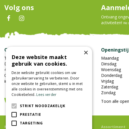
Volg ons
Aanmeld
Ontvang ongeve
activiteiten!
We 
Contact
Openingsti
×
Deze website maakt
Tuincentrum Oosterhout
Maandag
gebruik van cookies.
Damweg 7
Dinsdag
4905BS Oosterhout
Woensdag
Deze website gebruikt cookies om uw
0162-451852
Donderdag
gebruikerservaring te verbeteren. Door
info@tuincentrumoosterhout.nl
Vrijdag
onze website te gebruiken, stemt u in met
Zaterdag
alle cookies in overeenstemming met ons
Zondag
Cookiebeleid.
Lees verder
Toon alle open
STRIKT NOODZAKELIJK
PRESTATIE
TARGETING
Meer informatie
Assortiment