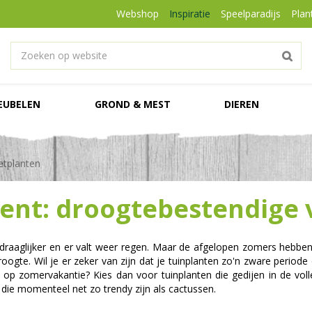
Webshop
Inspiratie
Speelparadijs
Plan
EUBELEN
GROND & MEST
DIEREN
etplanten
ent: droogtebestendige 
draaglijker en er valt weer regen. Maar de afgelopen zomers hebben
gte. Wil je er zeker van zijn dat je tuinplanten zo'n zware periode
g op zomervakantie? Kies dan voor tuinplanten die gedijen in de vo
 die momenteel net zo trendy zijn als cactussen.