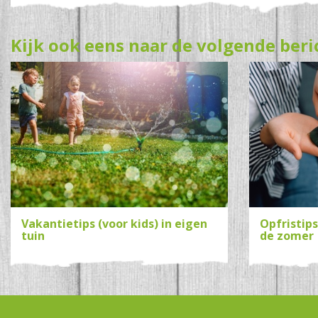
Kijk ook eens naar de volgende beri
Vakantietips (voor kids) in eigen
Opfristip
tuin
de zomer