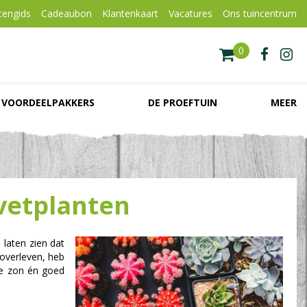
tengids
Cadeaubon
Klantenkaart
Vacatures
Ons tuincentrum
VOORDEELPAKKERS
DE PROEFTUIN
MEER
vetplanten
 laten zien dat
 overleven, heb
lle zon én goed