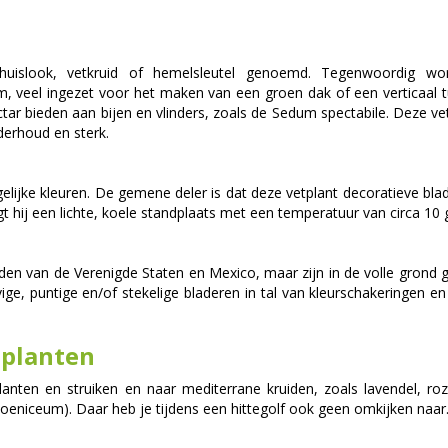
 huislook, vetkruid of hemelsleutel genoemd. Tegenwoordig wo
eel ingezet voor het maken van een groen dak of een verticaal tu
ar bieden aan bijen en vlinders, zoals de Sedum spectabile. Deze vet
derhoud en sterk.
elijke kleuren. De gemene deler is dat deze vetplant decoratieve blad
ngt hij een lichte, koele standplaats met een temperatuur van circa 10 
iden van de Verenigde Staten en Mexico, maar zijn in de volle grond
ge, puntige en/of stekelige bladeren in tal van kleurschakeringen e
 planten
anten en struiken en naar mediterrane kruiden, zoals lavendel, rozem
phoeniceum). Daar heb je tijdens een hittegolf ook geen omkijken naar