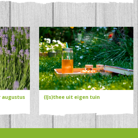
r augustus
(IJs)thee uit eigen tuin