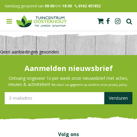
G
Vandaag geopend van
09:00
t/m
18:00
0162 451852
a
n
a
a
r
c
o
n
Geen aanbiedingen gevonden.
t
e
Aanmelden nieuwsbrief
n
t
Ontvang ongeveer 1x per week onze nieuwsbrief met acties,
nieuws & activiteiten!
We slaan uw gegevens op conform onze
privacy policy
.
Volg ons