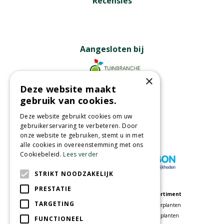
Recensies
Aangesloten bij
×
Deze website maakt
Partners
gebruik van cookies.
Deze website gebruikt cookies om uw
gebruikerservaring te verbeteren. Door
onze website te gebruiken, stemt u in met
Wij accepteren
alle cookies in overeenstemming met ons
Cookiebeleid.
Lees verder
STRIKT NOODZAKELIJK
PRESTATIE
Meer informatie
Assortiment
TARGETING
Tuincentrum
Kamerplanten
Speelparadijs
Tuinplanten
FUNCTIONEEL