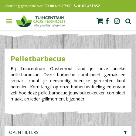
G
Vandaag geopend van
09:00
t/m
17:00
0162 451852
a
n
a
a
r
c
o
n
Pelletbarbecue
t
e
Bij Tuincentrum Oosterhout vind je onze unieke
n
pelletbarbecue. Deze barbecue combineert gemak en
t
smaak, zodat je eenvoudig heerlijke gerechten kunt
bereiden. Kom langs op onze barbecueafdeling en ervaar
zelf hoe deze pelletbarbecue jouw buitenkeuken compleet
maakt en ieder grillmoment bijzonder.
OPEN FILTERS