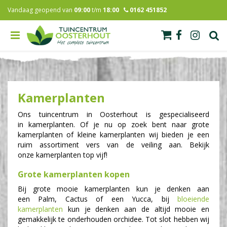
G
Vandaag geopend van
09:00
t/m
18:00
0162 451852
a
n
a
a
r
c
o
n
Kamerplanten
t
e
Ons tuincentrum in Oosterhout is gespecialiseerd
n
in kamerplanten. Of je nu op zoek bent naar grote
t
kamerplanten of kleine kamerplanten wij bieden je een
ruim assortiment vers van de veiling aan. Bekijk
onze kamerplanten top vijf!
Grote kamerplanten kopen
Bij grote mooie kamerplanten kun je denken aan
een Palm, Cactus of een Yucca, bij
bloeiende
kamerplanten
kun je denken aan de altijd mooie en
gemakkelijk te onderhouden orchidee. Tot slot hebben wij