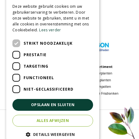
Partners
Deze website gebruikt cookies om uw
gebruikerservaring te verbeteren. Door
onze website te gebruiken, stemt u in met
alle cookies in overeenstemming met ons
Cookiebeleid.
Lees verder
Wij accepteren
STRIKT NOODZAKELIJK
PRESTATIE
TARGETING
Meer informatie
Assortiment
Tuincentrum
Kamerplanten
FUNCTIONEEL
Speelparadijs
Tuinplanten
Bloemenwinkel
Bloempotten
NIET-GECLASSIFICEERD
Woonwinkel
Voordelige Frisdranken
OPSLAAN EN SLUITEN
© Tuincentrum Oosterhout
ALLES AFWIJZEN
Green Solutions
Tuincentrum Overzicht
DETAILS WEERGEVEN
Privacy policy