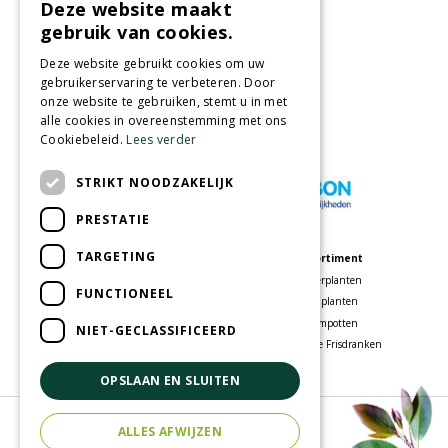
Deze website maakt
gebruik van cookies.
Partners
Deze website gebruikt cookies om uw
gebruikerservaring te verbeteren. Door
onze website te gebruiken, stemt u in met
alle cookies in overeenstemming met ons
Cookiebeleid.
Lees verder
Wij accepteren
STRIKT NOODZAKELIJK
PRESTATIE
TARGETING
Meer informatie
Assortiment
Tuincentrum
Kamerplanten
FUNCTIONEEL
Speelparadijs
Tuinplanten
Bloemenwinkel
Bloempotten
NIET-GECLASSIFICEERD
Woonwinkel
Voordelige Frisdranken
OPSLAAN EN SLUITEN
© Tuincentrum Oosterhout
ALLES AFWIJZEN
Green Solutions