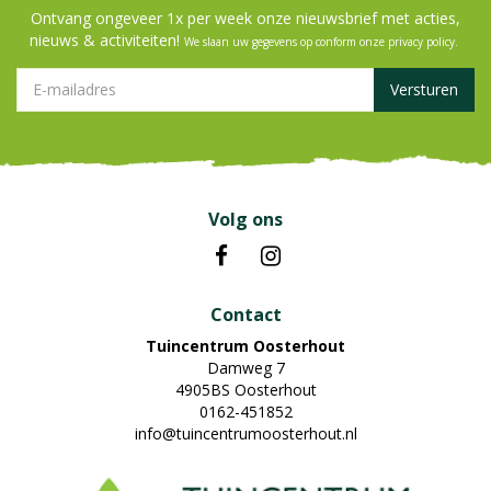
Ontvang ongeveer 1x per week onze nieuwsbrief met acties,
nieuws & activiteiten!
We slaan uw gegevens op conform onze
privacy policy
.
Volg ons
Contact
Tuincentrum Oosterhout
Damweg 7
4905BS Oosterhout
0162-451852
info@tuincentrumoosterhout.nl