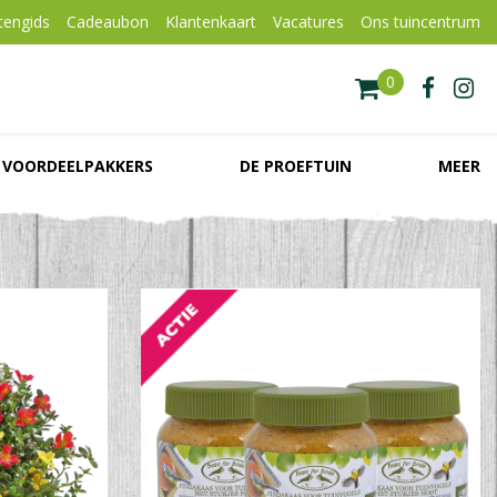
tengids
Cadeaubon
Klantenkaart
Vacatures
Ons tuincentrum
VOORDEELPAKKERS
DE PROEFTUIN
MEER