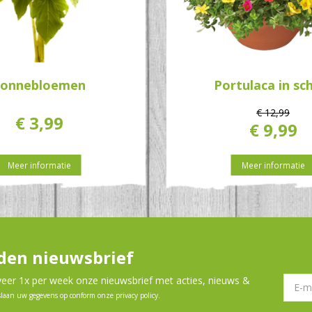
Zonnebloemen
Portulaca in sc
€
12
,
99
€
3
,
99
€
9
,
99
Meer informatie
Meer informatie
en nieuwsbrief
er 1x per week onze nieuwsbrief met acties, nieuws &
slaan uw gegevens op conform onze
privacy policy
.