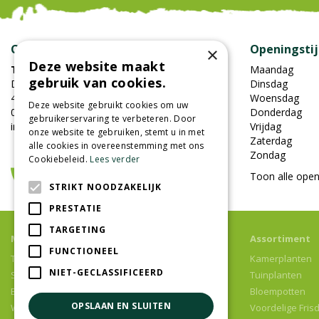
Contact
Openingsti
×
Deze website maakt
Tuincentrum Oosterhout
Maandag
gebruik van cookies.
Damweg 7
Dinsdag
4905BS Oosterhout
Woensdag
Deze website gebruikt cookies om uw
0162-451852
Donderdag
gebruikerservaring te verbeteren. Door
info@tuincentrumoosterhout.nl
Vrijdag
onze website te gebruiken, stemt u in met
Zaterdag
alle cookies in overeenstemming met ons
Zondag
Cookiebeleid.
Lees verder
Toon alle open
STRIKT NOODZAKELIJK
PRESTATIE
TARGETING
Meer informatie
Assortiment
FUNCTIONEEL
Tuincentrum
Kamerplanten
NIET-GECLASSIFICEERD
Speelparadijs
Tuinplanten
Bloemenwinkel
Bloempotten
OPSLAAN EN SLUITEN
Woonwinkel
Voordelige Fris