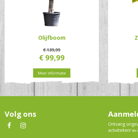
Olijfboom
€
139
,
99
€
99
,
99
Meer informatie
Volg ons
Aanmeld
Ontvang ongeve
activiteiten!
We 