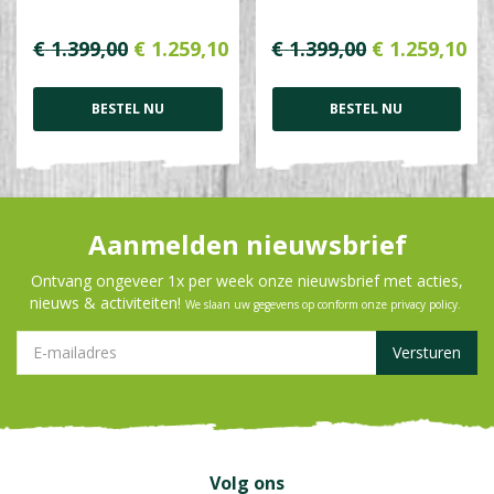
€
1.399
,
00
€
1.259
,
10
€
1.399
,
00
€
1.259
,
10
BESTEL NU
BESTEL NU
Aanmelden nieuwsbrief
Ontvang ongeveer 1x per week onze nieuwsbrief met acties,
nieuws & activiteiten!
We slaan uw gegevens op conform onze
privacy policy
.
Volg ons