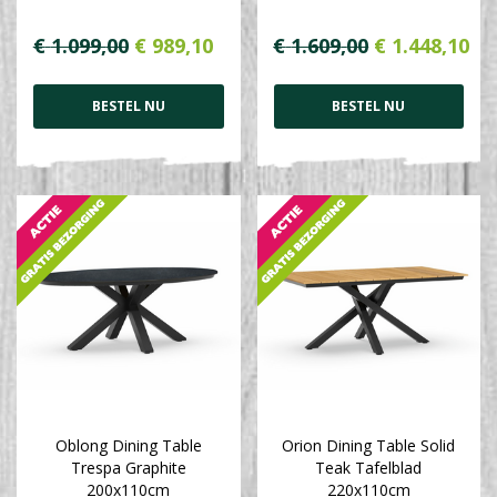
€
1.099
,
00
€
989
,
10
€
1.609
,
00
€
1.448
,
10
BESTEL NU
BESTEL NU
Oblong Dining Table
Orion Dining Table Solid
Trespa Graphite
Teak Tafelblad
200x110cm
220x110cm