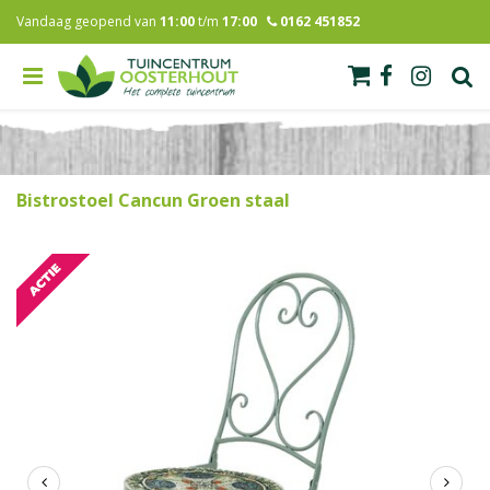
G
Vandaag geopend van
11:00
t/m
17:00
0162 451852
a
n
a
a
r
c
o
n
Bistrostoel Cancun Groen staal
t
e
n
t