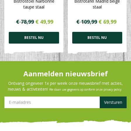
Bistrostoel Narbonne
Bistrotafel Madrid beige
taupe staal
staal
€
78
,
99
€
49
,
99
€
109
,
99
€
69
,
99
BESTEL NU
BESTEL NU
Aanmelden nieuwsbrief
Ontvang ongeveer 1x per week onze nieuwsbrief met acties,
nieuws & activiteiten!
We slaan uw gegevens op conform onze
privacy policy
.