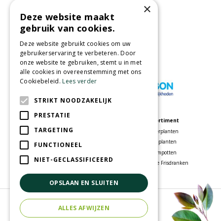
×
Deze website maakt
Partners
gebruik van cookies.
Deze website gebruikt cookies om uw
gebruikerservaring te verbeteren. Door
onze website te gebruiken, stemt u in met
Wij accepteren
alle cookies in overeenstemming met ons
Cookiebeleid.
Lees verder
STRIKT NOODZAKELIJK
PRESTATIE
Meer informatie
Assortiment
TARGETING
Tuincentrum
Kamerplanten
Speelparadijs
Tuinplanten
FUNCTIONEEL
Bloemenwinkel
Bloempotten
NIET-GECLASSIFICEERD
Woonwinkel
Voordelige Frisdranken
OPSLAAN EN SLUITEN
© Tuincentrum Oosterhout
ALLES AFWIJZEN
Green Solutions
Tuincentrum Overzicht