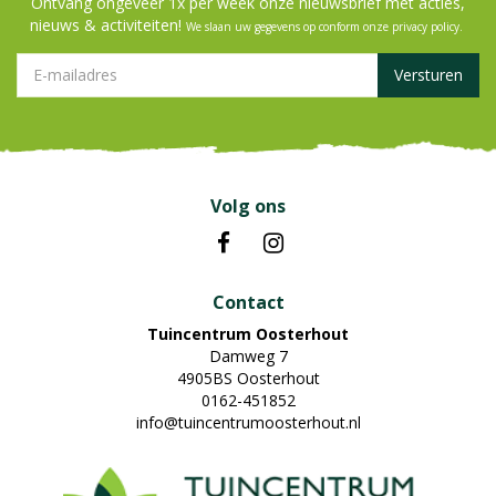
Ontvang ongeveer 1x per week onze nieuwsbrief met acties,
nieuws & activiteiten!
We slaan uw gegevens op conform onze
privacy policy
.
Volg ons
Contact
Tuincentrum Oosterhout
Damweg 7
4905BS Oosterhout
0162-451852
info@tuincentrumoosterhout.nl