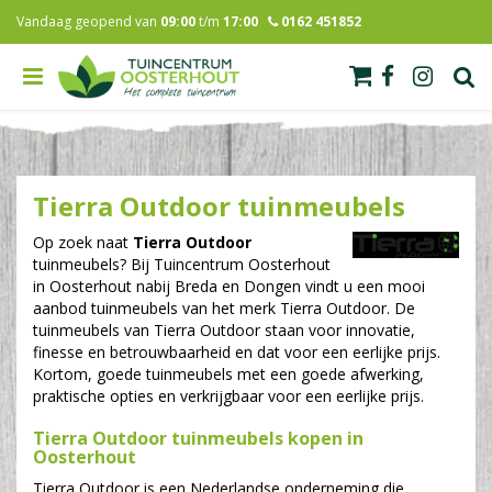
G
Vandaag geopend van
09:00
t/m
17:00
0162 451852
a
n
a
a
r
c
o
n
Tierra Outdoor tuinmeubels
t
e
Op zoek naat
Tierra Outdoor
n
tuinmeubels? Bij Tuincentrum Oosterhout
t
in Oosterhout nabij Breda en Dongen vindt u een mooi
aanbod tuinmeubels van het merk Tierra Outdoor. De
tuinmeubels van Tierra Outdoor staan voor innovatie,
finesse en betrouwbaarheid en dat voor een eerlijke prijs.
Kortom, goede tuinmeubels met een goede afwerking,
praktische opties en verkrijgbaar voor een eerlijke prijs.
Tierra Outdoor tuinmeubels kopen in
Oosterhout
Tierra Outdoor is een Nederlandse onderneming die