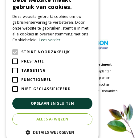
Partners
gebruik van cookies.
Deze website gebruikt cookies om uw
gebruikerservaring te verbeteren. Door
onze website te gebruiken, stemt u in met
Wij accepteren
alle cookies in overeenstemming met ons
Cookiebeleid.
Lees verder
STRIKT NOODZAKELIJK
PRESTATIE
Meer informatie
Assortiment
TARGETING
Tuincentrum
Kamerplanten
Speelparadijs
Tuinplanten
FUNCTIONEEL
Bloemenwinkel
Bloempotten
NIET-GECLASSIFICEERD
Woonwinkel
Voordelige Frisdranken
OPSLAAN EN SLUITEN
© Tuincentrum Oosterhout
ALLES AFWIJZEN
Green Solutions
Tuincentrum Overzicht
DETAILS WEERGEVEN
Privacy policy