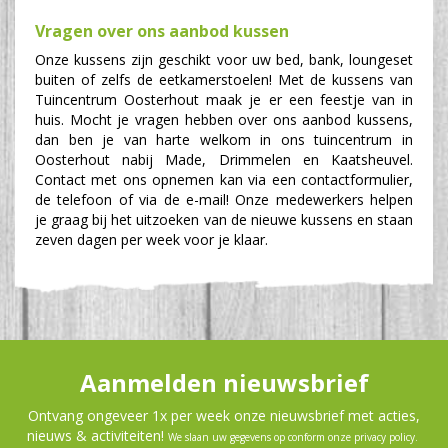
Vragen over ons aanbod kussen
Onze kussens zijn geschikt voor uw bed, bank, loungeset
buiten of zelfs de eetkamerstoelen! Met de kussens van
Tuincentrum Oosterhout maak je er een feestje van in
huis. Mocht je vragen hebben over ons aanbod kussens,
dan ben je van harte welkom in ons tuincentrum in
Oosterhout nabij Made, Drimmelen en Kaatsheuvel.
Contact met ons opnemen kan via een contactformulier,
de telefoon of via de e-mail! Onze medewerkers helpen
je graag bij het uitzoeken van de nieuwe kussens en staan
zeven dagen per week voor je klaar.
Aanmelden nieuwsbrief
Ontvang ongeveer 1x per week onze nieuwsbrief met acties,
nieuws & activiteiten!
We slaan uw gegevens op conform onze
privacy policy
.