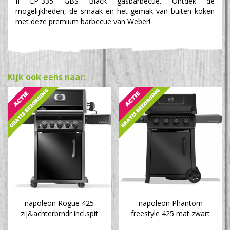
II EP-335 GBS Black gasbarbecue. Ontdek de
mogelijkheden, de smaak en het gemak van buiten koken
met deze premium barbecue van Weber!
Kijk ook eens naar:
napoleon Rogue 425
napoleon Phantom
zij&achterbrndr incl.spit
freestyle 425 mat zwart