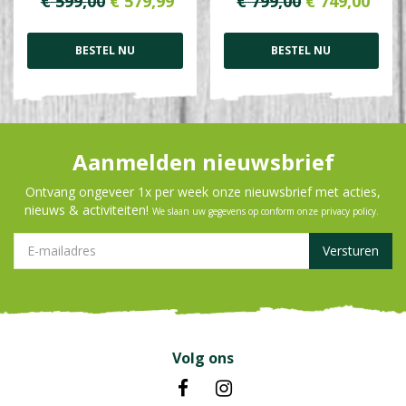
€
599
,
00
€
579
,
99
€
799
,
00
€
749
,
00
BESTEL NU
BESTEL NU
Aanmelden nieuwsbrief
Ontvang ongeveer 1x per week onze nieuwsbrief met acties,
nieuws & activiteiten!
We slaan uw gegevens op conform onze
privacy policy
.
Volg ons