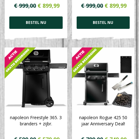
€
999
,
00
€
899
,
99
€
999
,
00
€
899
,
99
BESTEL NU
BESTEL NU
napoleon Freestyle 365. 3
napoleon Rogue 425 50
branders + zijbr.
jaar Anniversary Deal!