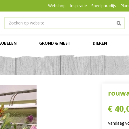
Webshop
Inspiratie
Speelparadijs
Plan
EUBELEN
GROND & MEST
DIEREN
rouwa
€
40
,
Vandaag vo