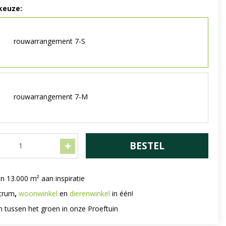
keuze:
rouwarrangement 7-S
rouwarrangement 7-M
n 13.000 m² aan inspiratie
trum
,
woonwinkel
en
dierenwinkel
in één!
n tussen het groen in onze Proeftuin