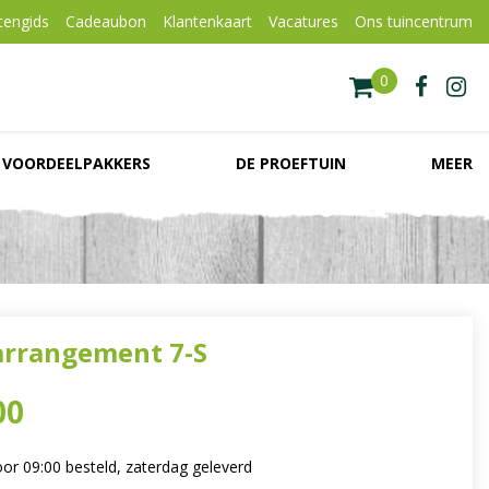
tengids
Cadeaubon
Klantenkaart
Vacatures
Ons tuincentrum
VOORDEELPAKKERS
DE PROEFTUIN
MEER
rrangement 7-S
00
or 09:00 besteld, zaterdag geleverd