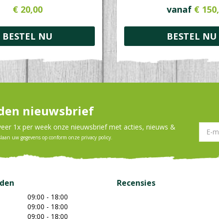
€
20
,
00
vanaf
€
150
,
BESTEL NU
BESTEL NU
en nieuwsbrief
er 1x per week onze nieuwsbrief met acties, nieuws &
slaan uw gegevens op conform onze
privacy policy
.
jden
Recensies
09:00 - 18:00
09:00 - 18:00
09:00 - 18:00