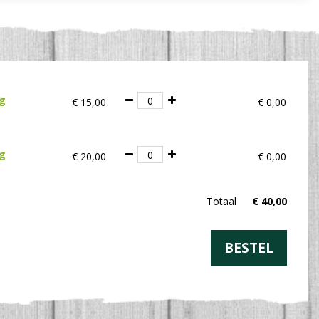
ig
€
15
,
00
€
0
,
00
ig
€
20
,
00
€
0
,
00
Totaal
€
40
,
00