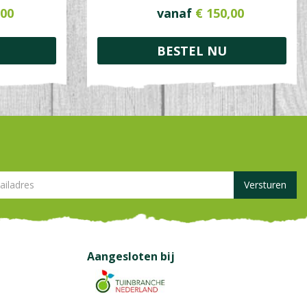
00
vanaf
€
150
,
00
BESTEL NU
Aangesloten bij