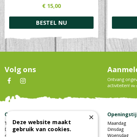
€
15
,
00
BESTEL NU
Volg ons
Aanmeld
Ontvang ongeve
activiteiten!
We 
Contact
Openingsti
×
Deze website maakt
Tuincentrum Oosterhout
Maandag
gebruik van cookies.
Damweg 7
Dinsdag
4905BS Oosterhout
Woensdag