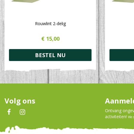
Rouwlint 2-delig
€
15
,
00
BESTEL NU
Volg ons
Aanmeld
Ontvang ongeve
activiteiten!
We 