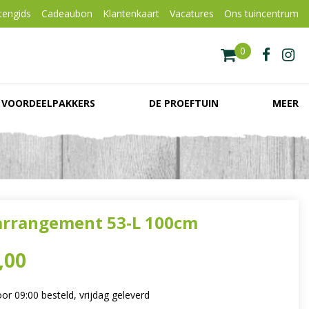
tengids
Cadeaubon
Klantenkaart
Vacatures
Ons tuincentrum
VOORDEELPAKKERS
DE PROEFTUIN
MEER
rrangement 53-L 100cm
,
00
r 09:00 besteld, vrijdag geleverd