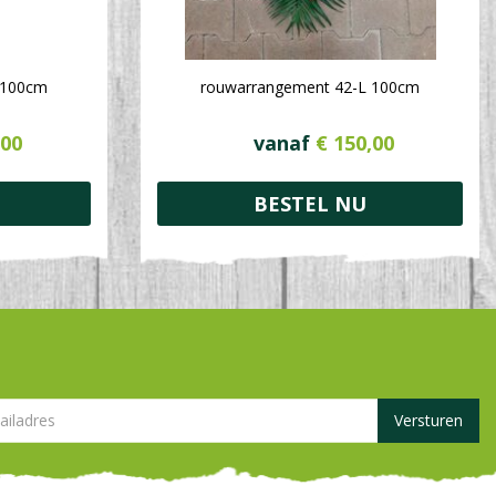
 100cm
rouwarrangement 42-L 100cm
00
vanaf
€
150
,
00
BESTEL NU