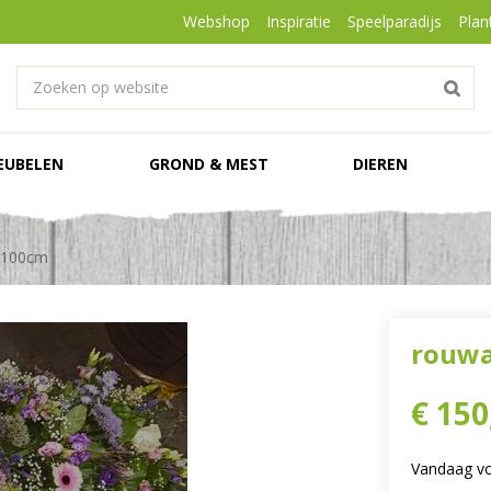
Webshop
Inspiratie
Speelparadijs
Plan
EUBELEN
GROND & MEST
DIEREN
 100cm
rouwa
€
150
Vandaag voo