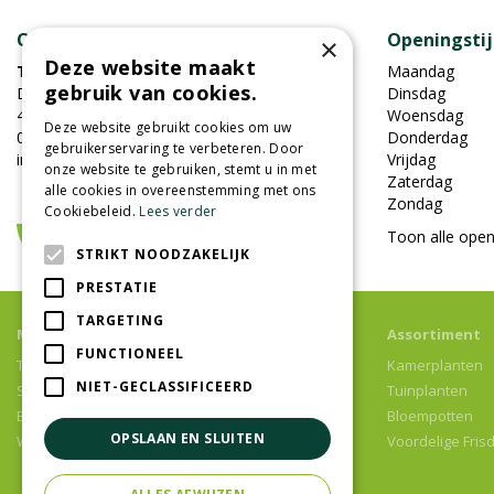
Contact
Openingsti
×
Deze website maakt
Tuincentrum Oosterhout
Maandag
gebruik van cookies.
Damweg 7
Dinsdag
4905BS Oosterhout
Woensdag
Deze website gebruikt cookies om uw
0162-451852
Donderdag
gebruikerservaring te verbeteren. Door
info@tuincentrumoosterhout.nl
Vrijdag
onze website te gebruiken, stemt u in met
Zaterdag
alle cookies in overeenstemming met ons
Zondag
Cookiebeleid.
Lees verder
Toon alle open
STRIKT NOODZAKELIJK
PRESTATIE
TARGETING
Meer informatie
Assortiment
FUNCTIONEEL
Tuincentrum
Kamerplanten
NIET-GECLASSIFICEERD
Speelparadijs
Tuinplanten
Bloemenwinkel
Bloempotten
OPSLAAN EN SLUITEN
Woonwinkel
Voordelige Fris