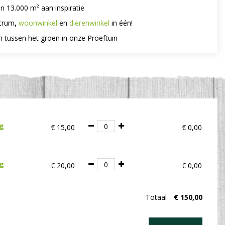
n 13.000 m² aan inspiratie
trum
,
woonwinkel
en
dierenwinkel
in één!
n tussen het groen in onze Proeftuin
ig
€
15
,
00
€
0
,
00
ig
€
20
,
00
€
0
,
00
Totaal
€
150
,
00