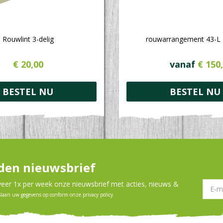
Rouwlint 3-delig
rouwarrangement 43-L
€
20
,
00
vanaf
€
150
,
BESTEL NU
BESTEL NU
en nieuwsbrief
er 1x per week onze nieuwsbrief met acties, nieuws &
slaan uw gegevens op conform onze
privacy policy
.