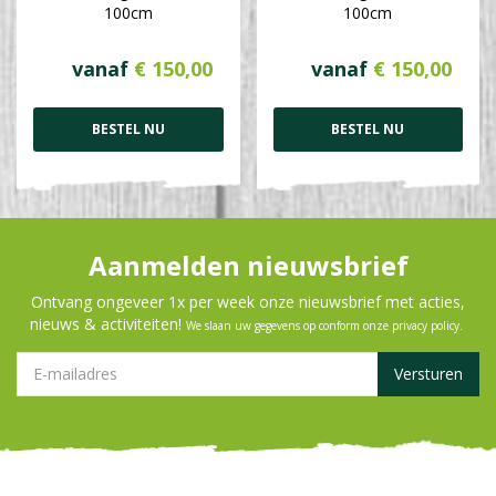
100cm
100cm
vanaf
€
150
,
00
vanaf
€
150
,
00
BESTEL NU
BESTEL NU
Aanmelden nieuwsbrief
Ontvang ongeveer 1x per week onze nieuwsbrief met acties,
nieuws & activiteiten!
We slaan uw gegevens op conform onze
privacy policy
.