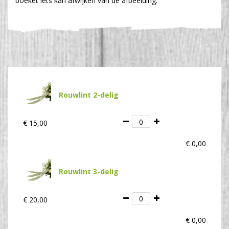
boeket iets kan afwijken van de afbeelding.
Rouwlint 2-delig
€
15
,
00
€
0
,
00
Rouwlint 3-delig
€
20
,
00
€
0
,
00