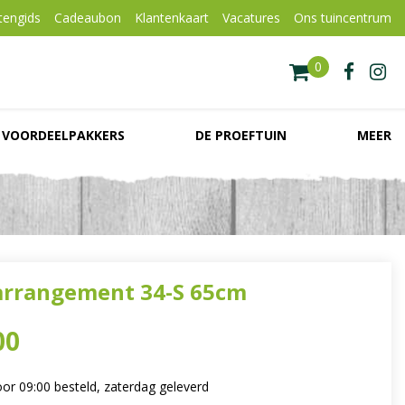
tengids
Cadeaubon
Klantenkaart
Vacatures
Ons tuincentrum
VOORDEELPAKKERS
DE PROEFTUIN
MEER
rrangement 34-S 65cm
00
or 09:00 besteld, zaterdag geleverd