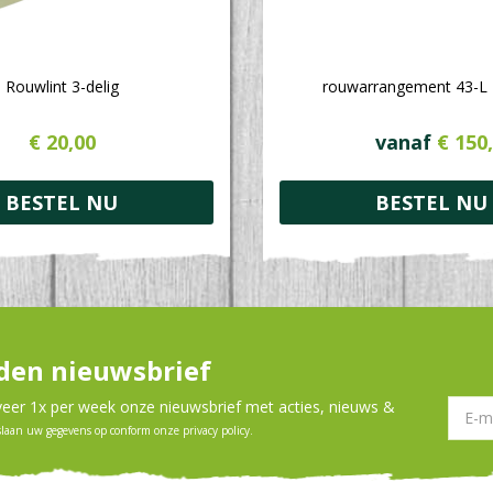
Rouwlint 3-delig
rouwarrangement 43-L
€
20
,
00
vanaf
€
150
,
BESTEL NU
BESTEL NU
en nieuwsbrief
er 1x per week onze nieuwsbrief met acties, nieuws &
slaan uw gegevens op conform onze
privacy policy
.