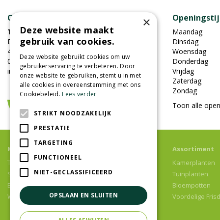
Contact
Openingsti
×
Deze website maakt
Tuincentrum Oosterhout
Maandag
gebruik van cookies.
Damweg 7
Dinsdag
4905BS Oosterhout
Woensdag
Deze website gebruikt cookies om uw
0162-451852
Donderdag
gebruikerservaring te verbeteren. Door
info@tuincentrumoosterhout.nl
Vrijdag
onze website te gebruiken, stemt u in met
Zaterdag
alle cookies in overeenstemming met ons
Zondag
Cookiebeleid.
Lees verder
Toon alle open
STRIKT NOODZAKELIJK
PRESTATIE
TARGETING
Meer informatie
Assortiment
FUNCTIONEEL
Tuincentrum
Kamerplanten
NIET-GECLASSIFICEERD
Speelparadijs
Tuinplanten
Bloemenwinkel
Bloempotten
OPSLAAN EN SLUITEN
Woonwinkel
Voordelige Fris