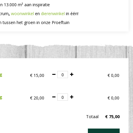
n 13.000 m² aan inspiratie
trum
,
woonwinkel
en
dierenwinkel
in één!
n tussen het groen in onze Proeftuin
ig
€
15
,
00
€
0
,
00
ig
€
20
,
00
€
0
,
00
Totaal
€
75
,
00