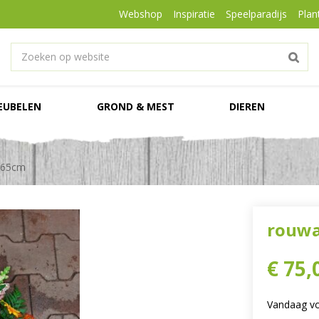
Webshop
Inspiratie
Speelparadijs
Plan
EUBELEN
GROND & MEST
DIEREN
 65cm
rouwa
€
75
,
Vandaag vo