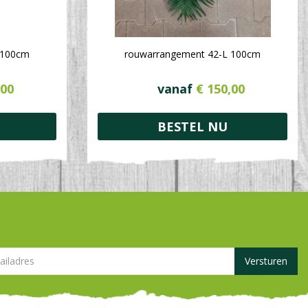
 100cm
rouwarrangement 42-L 100cm
00
vanaf
€
150
,
00
BESTEL NU