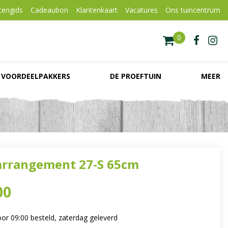
tengids
Cadeaubon
Klantenkaart
Vacatures
Ons tuincentrum
VOORDEELPAKKERS
DE PROEFTUIN
MEER
rrangement 27-S 65cm
00
or 09:00 besteld, zaterdag geleverd