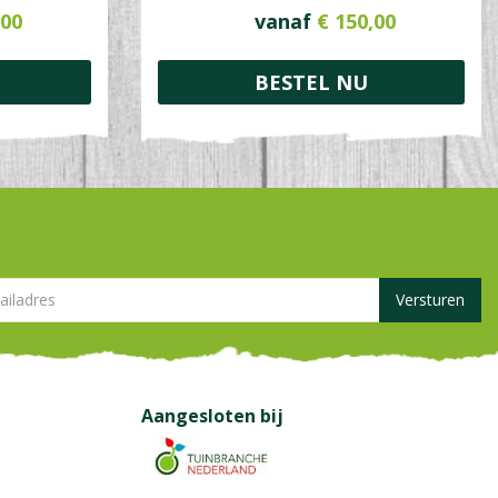
00
vanaf
€
150
,
00
BESTEL NU
Aangesloten bij