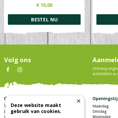
€
15
,
00
BESTEL NU
Volg ons
Aanmeld
Ontvang ongeve
activiteiten!
We 
Contact
Openingsti
×
Deze website maakt
Tuincentrum Oosterhout
Maandag
gebruik van cookies.
Damweg 7
Dinsdag
4905BS Oosterhout
Woensdag