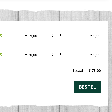
ig
€
15
,
00
€
0
,
00
ig
€
20
,
00
€
0
,
00
Totaal
€
75
,
00