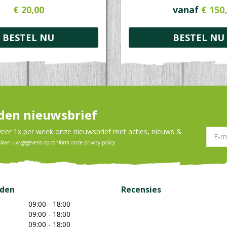
€
20
,
00
vanaf
€
150
,
BESTEL NU
BESTEL NU
en nieuwsbrief
er 1x per week onze nieuwsbrief met acties, nieuws &
slaan uw gegevens op conform onze
privacy policy
.
jden
Recensies
09:00 - 18:00
09:00 - 18:00
09:00 - 18:00