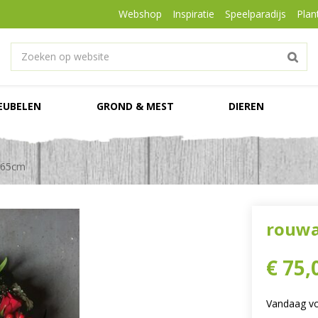
Webshop
Inspiratie
Speelparadijs
Plan
EUBELEN
GROND & MEST
DIEREN
 65cm
rouwa
€
75
,
Vandaag vo