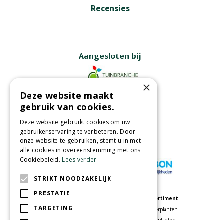
Recensies
Aangesloten bij
×
Deze website maakt
Partners
gebruik van cookies.
Deze website gebruikt cookies om uw
gebruikerservaring te verbeteren. Door
onze website te gebruiken, stemt u in met
Wij accepteren
alle cookies in overeenstemming met ons
Cookiebeleid.
Lees verder
STRIKT NOODZAKELIJK
PRESTATIE
Meer informatie
Assortiment
TARGETING
Tuincentrum
Kamerplanten
Speelparadijs
Tuinplanten