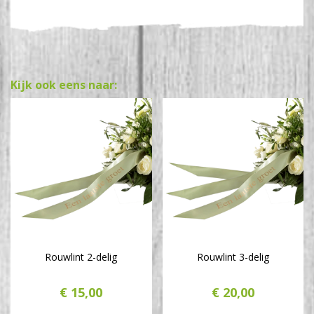
Kijk ook eens naar:
Rouwlint 2-delig
Rouwlint 3-delig
€
15
,
00
€
20
,
00