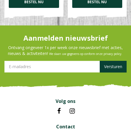
BESTEL NU
BESTEL NU
Aanmelden nieuwsbrief
Ontvang ongeveer 1x per week onze nieuwsbrief met acties,
nieuws & activiteiten!
We slaan uw gegevens op conform onze
privacy policy
.
Volg ons
Contact