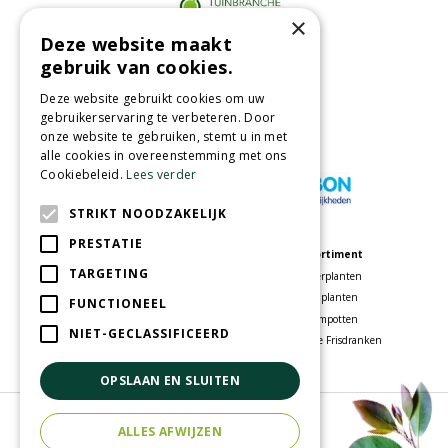
×
Deze website maakt
Partners
gebruik van cookies.
Deze website gebruikt cookies om uw
gebruikerservaring te verbeteren. Door
onze website te gebruiken, stemt u in met
Wij accepteren
alle cookies in overeenstemming met ons
Cookiebeleid.
Lees verder
STRIKT NOODZAKELIJK
PRESTATIE
Meer informatie
Assortiment
TARGETING
Tuincentrum
Kamerplanten
Speelparadijs
Tuinplanten
FUNCTIONEEL
Bloemenwinkel
Bloempotten
NIET-GECLASSIFICEERD
Woonwinkel
Voordelige Frisdranken
OPSLAAN EN SLUITEN
© Tuincentrum Oosterhout
ALLES AFWIJZEN
Green Solutions