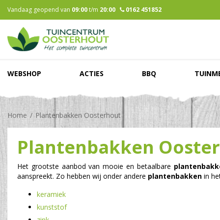
Ga
Vandaag geopend van
09:00
t/m
20:00
0162 451852
naar
content
WEBSHOP
ACTIES
BBQ
TUINM
Home
Plantenbakken Oosterhout
Plantenbakken Ooste
Het grootste aanbod van mooie en betaalbare
plantenbakk
aanspreekt. Zo hebben wij onder andere
plantenbakken
in he
keramiek
kunststof
zink