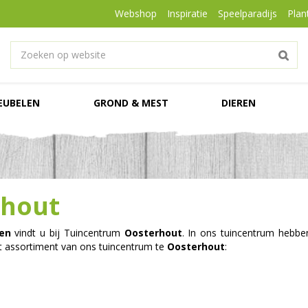
Webshop
Inspiratie
Speelparadijs
Plan
EUBELEN
GROND & MEST
DIEREN
rhout
en
vindt u bij Tuincentrum
Oosterhout
. In ons tuincentrum hebben
t assortiment van ons tuincentrum te
Oosterhout
: