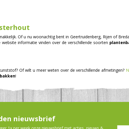
sterhout
kkelijk. Of u nu woonachtig bent in Geertruidenberg, Rijen of Bred
website informatie vinden over de verschillende soorten
plantenb
kunststof? Of wilt u meer weten over de verschillende afmetingen?
N
nbakken
!
en nieuwsbrief
er 1x per week onze nieuwsbrief met acties, nieuws &