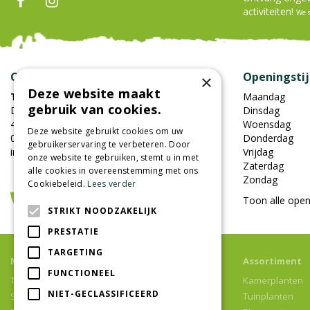
activiteiten!
We 
Contact
Openingsti
×
Deze website maakt
Tuincentrum Oosterhout
Maandag
gebruik van cookies.
Damweg 7
Dinsdag
4905BS Oosterhout
Woensdag
Deze website gebruikt cookies om uw
0162-451852
Donderdag
gebruikerservaring te verbeteren. Door
info@tuincentrumoosterhout.nl
Vrijdag
onze website te gebruiken, stemt u in met
Zaterdag
alle cookies in overeenstemming met ons
Zondag
Cookiebeleid.
Lees verder
Toon alle open
STRIKT NOODZAKELIJK
PRESTATIE
TARGETING
Meer informatie
Assortiment
FUNCTIONEEL
Tuincentrum
Kamerplanten
NIET-GECLASSIFICEERD
Speelparadijs
Tuinplanten