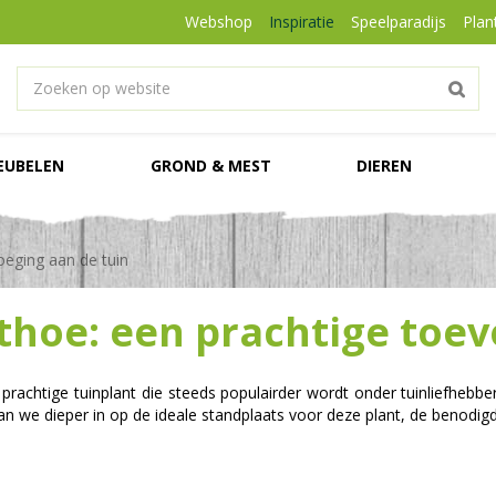
Webshop
Inspiratie
Speelparadijs
Plan
EUBELEN
GROND & MEST
DIEREN
eging aan de tuin
hoe: een prachtige toev
prachtige tuinplant die steeds populairder wordt onder tuinliefhebbe
an we dieper in op de ideale standplaats voor deze plant, de benodi