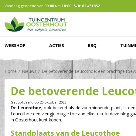
Ga
Vandaag geopend van
09:00
t/m
18:00
0162 451852
naar
content
WEBSHOP
ACTIES
BBQ
TUINM
Home
Nieuws
De betoverende Leucothoe: een prachtige toevo
De betoverende Leucot
Gepubliceerd op
20 oktober 2023
De
Leucothoe
, ook bekend als de zuurminnende plant, is een 
Leucothoe een vleugje magie toe aan elke tuin. In deze blog ga
in Oosterhout kunt kopen.
Standplaats van de Leucothoe