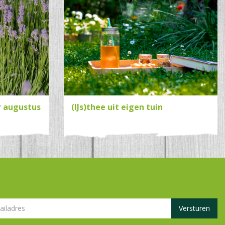
r augustus
(IJs)thee uit eigen tuin