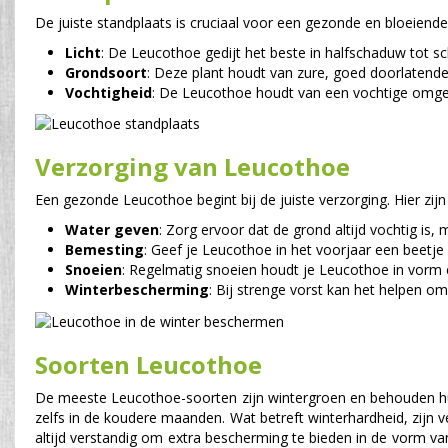
De juiste standplaats is cruciaal voor een gezonde en bloeiende
Licht
: De Leucothoe gedijt het beste in halfschaduw tot sch
Grondsoort
: Deze plant houdt van zure, goed doorlatende 
Vochtigheid
: De Leucothoe houdt van een vochtige omgev
Verzorging van Leucothoe
Een gezonde Leucothoe begint bij de juiste verzorging. Hier zijn
Water geven
: Zorg ervoor dat de grond altijd vochtig is
Bemesting
: Geef je Leucothoe in het voorjaar een beetj
Snoeien
: Regelmatig snoeien houdt je Leucothoe in vorm en
Winterbescherming
: Bij strenge vorst kan het helpen 
Soorten Leucothoe
De meeste Leucothoe-soorten zijn wintergroen en behouden hun 
zelfs in de koudere maanden. Wat betreft winterhardheid, zijn v
altijd verstandig om extra bescherming te bieden in de vorm v