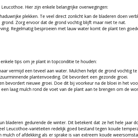
 Leucothoe. Hier zijn enkele belangrijke overwegingen:
aduwrijke plekken. Te veel direct zonlicht kan de bladeren doen verble
grond. Zorg ervoor dat de grond vochtig blijft maar niet te nat.
ing. Regelmatig besproeien met lauw water komt de plant ten goede,
 enkele tips om je plant in topconditie te houden:
, maar vermijd een teveel aan water. Mulchen helpt de grond vochtig t
e zuurminnende plantenvoeding. Dit bevordert een gezonde groei.
 bevordert nieuwe groei. Doe dit bij voorkeur na de bloei in het voo
om een laag mulch rond de voet van de plant aan te brengen om de wo
bladeren gedurende de winter. Dit betekent dat ze het hele jaar doo
eel Leucothoe-variëteiten redelijk goed bestand tegen koude temperat
an mulch of afdekking als er sprake is van extreem koude weersomsta