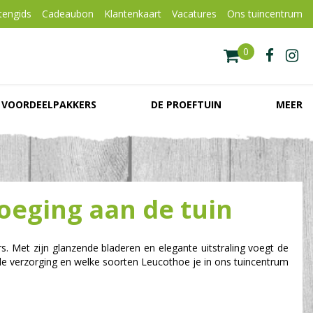
tengids
Cadeaubon
Klantenkaart
Vacatures
Ons tuincentrum
VOORDEELPAKKERS
DE PROEFTUIN
MEER
oeging aan de tuin
rs. Met zijn glanzende bladeren en elegante uitstraling voegt de
gde verzorging en welke soorten Leucothoe je in ons tuincentrum