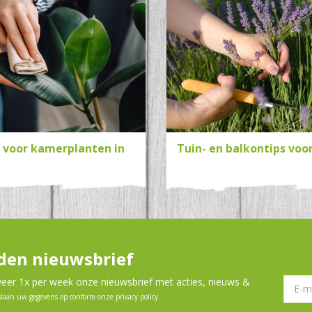
s voor kamerplanten in
Tuin- en balkontips voo
en nieuwsbrief
er 1x per week onze nieuwsbrief met acties, nieuws &
slaan uw gegevens op conform onze
privacy policy
.