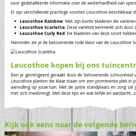
voor gedetailleerde informatie over de winterhardheid van speci
Er zijn verschillende prachtige soorten Leucothoe beschikbaar d
Leucothoe Rainbow
: Met zijn bonte bladeren die variëre
Leucothoe Scarletta
: Deze variëteit kenmerkt zich door 
Leucothoe Curly Red
: De bladeren van deze soort hebben
Hieronder zie je de betoverende rode kleur van de Leucothoe Sc
Leucothoe kopen bij ons tuincent
Ben je geïntrigeerd geraakt door de betoverende schoonheid v
Leucothoe planten die klaar staan om een prominente plek in jo
aanvulling op jouw tuin. Met de juiste standplaats en zorg zal 
met zich meebrengt. Met deze tips en wat liefde en aandacht, za
Kijk ook eens naar de volgende beri