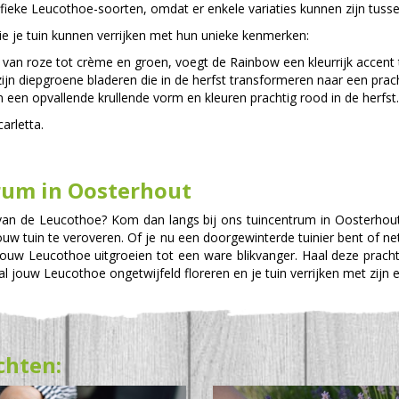
fieke Leucothoe-soorten, omdat er enkele variaties kunnen zijn tussen
ie je tuin kunnen verrijken met hun unieke kenmerken:
n van roze tot crème en groen, voegt de Rainbow een kleurrijk accent t
zijn diepgroene bladeren die in de herfst transformeren naar een prac
 een opvallende krullende vorm en kleuren prachtig rood in de herfst.
arletta.
rum in Oosterhout
an de Leucothoe? Kom dan langs bij ons tuincentrum in Oosterhout.
uw tuin te veroveren. Of je nu een doorgewinterde tuinier bent of n
jouw Leucothoe uitgroeien tot een ware blikvanger. Haal deze prachti
l jouw Leucothoe ongetwijfeld floreren en je tuin verrijken met zijn
chten: