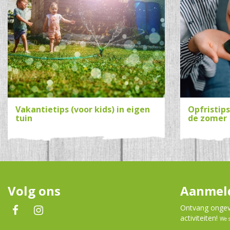
Vakantietips (voor kids) in eigen
Opfristip
tuin
de zomer
Volg ons
Aanmeld
Ontvang ongeve
activiteiten!
We 