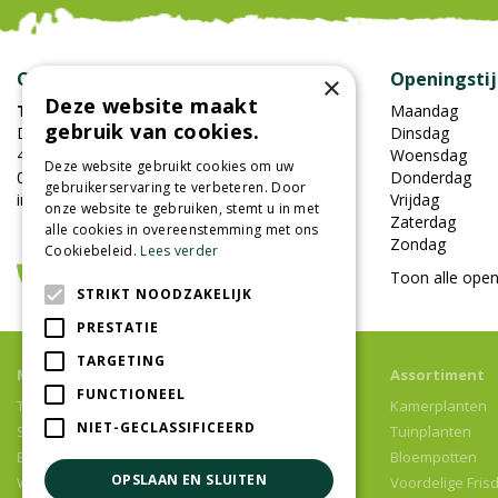
Contact
Openingsti
×
Deze website maakt
Tuincentrum Oosterhout
Maandag
gebruik van cookies.
Damweg 7
Dinsdag
4905BS Oosterhout
Woensdag
Deze website gebruikt cookies om uw
0162-451852
Donderdag
gebruikerservaring te verbeteren. Door
info@tuincentrumoosterhout.nl
Vrijdag
onze website te gebruiken, stemt u in met
Zaterdag
alle cookies in overeenstemming met ons
Zondag
Cookiebeleid.
Lees verder
Toon alle open
STRIKT NOODZAKELIJK
PRESTATIE
TARGETING
Meer informatie
Assortiment
FUNCTIONEEL
Tuincentrum
Kamerplanten
NIET-GECLASSIFICEERD
Speelparadijs
Tuinplanten
Bloemenwinkel
Bloempotten
OPSLAAN EN SLUITEN
Woonwinkel
Voordelige Fris