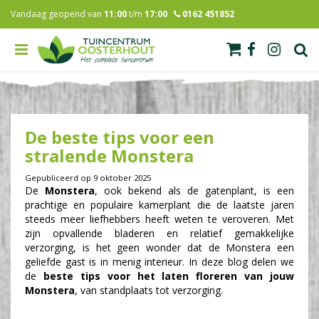
G
Vandaag geopend van
11:00
t/m
17:00
0162 451852
a
n
a
a
r
c
o
n
De beste tips voor een
t
e
stralende Monstera
n
t
Gepubliceerd op
9 oktober 2025
De
Monstera
, ook bekend als de gatenplant, is een
prachtige en populaire kamerplant die de laatste jaren
steeds meer liefhebbers heeft weten te veroveren. Met
zijn opvallende bladeren en relatief gemakkelijke
verzorging, is het geen wonder dat de Monstera een
geliefde gast is in menig interieur. In deze blog delen we
de
beste tips voor het laten floreren van jouw
Monstera
, van standplaats tot verzorging.