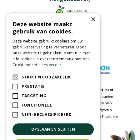
×
Deze website maakt
Partners
gebruik van cookies.
Deze website gebruikt cookies om uw
gebruikerservaring te verbeteren. Door
onze website te gebruiken, stemt u in met
Wij accepteren
alle cookies in overeenstemming met ons
Cookiebeleid.
Lees verder
STRIKT NOODZAKELIJK
PRESTATIE
Meer informatie
Assortiment
TARGETING
Tuincentrum
Kamerplanten
Speelparadijs
Tuinplanten
FUNCTIONEEL
Bloemenwinkel
Bloempotten
NIET-GECLASSIFICEERD
Woonwinkel
Voordelige Frisdranken
OPSLAAN EN SLUITEN