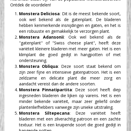
Ontdek de voordelen!
Monstera Deliciosa
: Dit is de meest bekende soort,
ook wel bekend als de gatenplant. De bladeren
hebben kenmerkende insnijdingen en gaten, en het is
een robuuste en gemakkelijk te verzorgen plant.
Monstera Adansonii
: Ook wel bekend als de
"gatenplant" of "Swiss cheese plant", heeft deze
variëteit kleinere bladeren met meer gaten. Het is een
klimplant die goed gedijt in hangpotten of met
ondersteuning.
Monstera Obliqua
: Deze soort staat bekend om
zijn zeer fijne en intensieve gatenpatroon. Het is een
zeldzame en delicate plant die meer zorg en
aandacht vereist dan de andere soorten.
Monstera Pinnatipartita
: Deze soort heeft diep
ingesneden bladeren die lijken op varens. Het is een
minder bekende variëteit, maar zeer geliefd onder
plantenliefhebbers vanwege zijn unieke uitstraling.
Monstera Siltepecana
: Deze variëteit heeft
bladeren met een zilverachtig patroon en een zachte
textuur. Het is een kruipende soort die goed gedijt in
hangende potten.