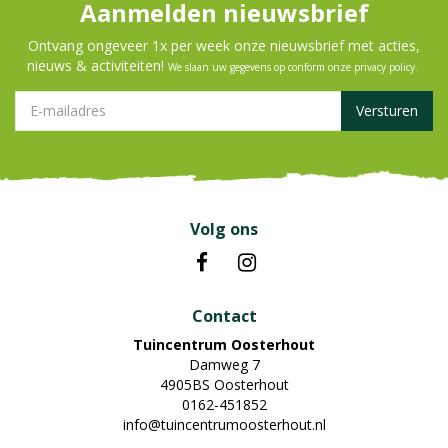
Aanmelden nieuwsbrief
Ontvang ongeveer 1x per week onze nieuwsbrief met acties,
nieuws & activiteiten!
We slaan uw gegevens op conform onze
privacy policy
.
Volg ons
Contact
Tuincentrum Oosterhout
Damweg 7
4905BS Oosterhout
0162-451852
info@tuincentrumoosterhout.nl