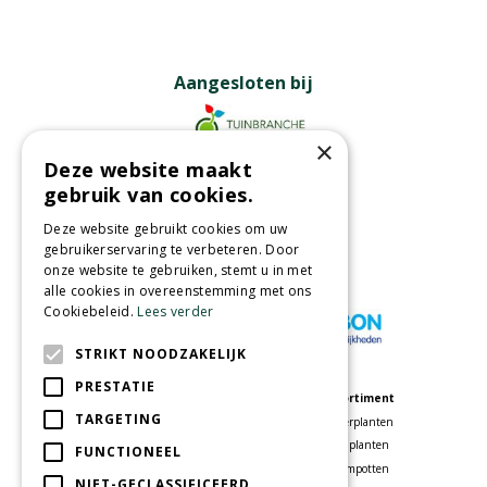
Aangesloten bij
×
Deze website maakt
Partners
gebruik van cookies.
Deze website gebruikt cookies om uw
gebruikerservaring te verbeteren. Door
onze website te gebruiken, stemt u in met
Wij accepteren
alle cookies in overeenstemming met ons
Cookiebeleid.
Lees verder
STRIKT NOODZAKELIJK
PRESTATIE
Meer informatie
Assortiment
TARGETING
Tuincentrum
Kamerplanten
Speelparadijs
Tuinplanten
FUNCTIONEEL
Bloemenwinkel
Bloempotten
NIET-GECLASSIFICEERD