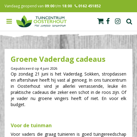
G
Vandaag geopend van
09:00
t/m
18:00
0162 451852
a
n
a
a
r
c
o
n
Groene Vaderdag cadeaus
t
e
Gepubliceerd op
4 juni 2026
n
Op zondag 21 juni is het Vaderdag. Sokken, stropdassen
t
en aftershave heeft hij vast al genoeg. In ons tuincentrum
in Oosterhout vind je allerlei verrassende, leuke én
praktische cadeaus die zeker een schot in de roos zijn. Of
je vader nu groene vingers heeft of niet. En voor elk
budget.
Voor de tuinman
Voor vaders die graag tuinieren is goed tuingereedschap