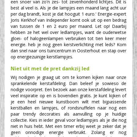
een snoer van zo'n zes- tot zevenhonderd lichtjes. Dit is
best al veel is. Als je die lampjes een maand lang acht uur
per dag brandt, kost je dat hooguit 1 euro.' Energie-expert
Joris Kerkhof van Independer komt ook uit op een bedrag
van tussen de 1 en 2 euro per maand. Let op! Daarbij
hebben ze het wel over ledlampjes, want de ouderwetse
gloei- of halogeenlampen verbruiken tot tien keer meer
energie. heb je nog geen kerstverlichting met leds? Kom
dan snel naar ons tuincentrum in Oosterhout en stap over
op energiezuinige kerstlampjes.
Niet uit met de pret dankzij led
Wij nodigen je graag uit om te komen kijken naar onze
sprankelende kerstafdeling. Dan beleef je sowieso de
nodige voorpret. Een bezoek aan onze kerstafdeling levert
veel inspiratie op en is bovendien gratis. Je kunt kijken of
je een heel nieuwe kunstboom wilt met bijpassende
kerstballen en lampjes, of rondsnuffelen naar nog een
paar trendy decoraties als aanvulling op je huidige
collectie. Kies in ieder geval voor ledlampjes als je die nog
niet in huis hebt. Met een timer erbij weet je zeker dat je
geen onnodige energie verbruikt. Zolang er nog