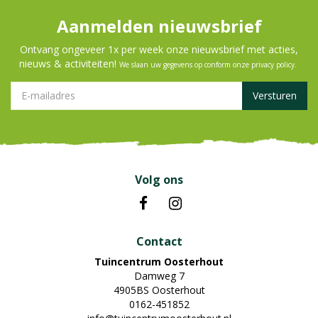
Aanmelden nieuwsbrief
Ontvang ongeveer 1x per week onze nieuwsbrief met acties,
nieuws & activiteiten!
We slaan uw gegevens op conform onze
privacy policy
.
Volg ons
Contact
Tuincentrum Oosterhout
Damweg 7
4905BS Oosterhout
0162-451852