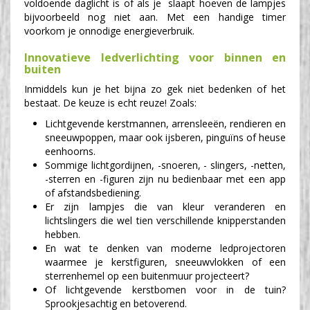
voldoende daglicht is of als je slaapt hoeven de lampjes
bijvoorbeeld nog niet aan. Met een handige timer
voorkom je onnodige energieverbruik.
Innovatieve ledverlichting voor binnen en
buiten
Inmiddels kun je het bijna zo gek niet bedenken of het
bestaat. De keuze is echt reuze! Zoals:
Lichtgevende kerstmannen, arrensleeën, rendieren en
sneeuwpoppen, maar ook ijsberen, pinguïns of heuse
eenhoorns.
Sommige lichtgordijnen, -snoeren, - slingers, -netten,
-sterren en -figuren zijn nu bedienbaar met een app
of afstandsbediening.
Er zijn lampjes die van kleur veranderen en
lichtslingers die wel tien verschillende knipperstanden
hebben.
En wat te denken van moderne ledprojectoren
waarmee je kerstfiguren, sneeuwvlokken of een
sterrenhemel op een buitenmuur projecteert?
Of lichtgevende kerstbomen voor in de tuin?
Sprookjesachtig en betoverend.