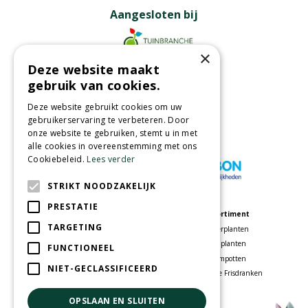
Aangesloten bij
×
Deze website maakt
Partners
gebruik van cookies.
Deze website gebruikt cookies om uw
gebruikerservaring te verbeteren. Door
onze website te gebruiken, stemt u in met
Wij accepteren
alle cookies in overeenstemming met ons
Cookiebeleid.
Lees verder
STRIKT NOODZAKELIJK
PRESTATIE
Meer informatie
Assortiment
TARGETING
Tuincentrum
Kamerplanten
Speelparadijs
Tuinplanten
FUNCTIONEEL
Bloemenwinkel
Bloempotten
NIET-GECLASSIFICEERD
Woonwinkel
Voordelige Frisdranken
OPSLAAN EN SLUITEN