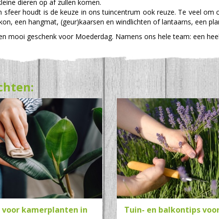
leine dieren op af zullen komen.
 en sfeer houdt is de keuze in ons tuincentrum ook reuze. Te veel om
lkon, een hangmat, (geur)kaarsen en windlichten of lantaarns, een plan
 een mooi geschenk voor Moederdag. Namens ons hele team: een hee
chten:
s voor kamerplanten in
Tuin- en balkontips voo