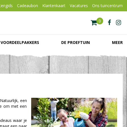
tengids
Cadeaubon
Klantenkaart
Vacatures
Ons tuincentrum
VOORDEELPAKKERS
DE PROEFTUIN
MEER
Natuurlijk, een
idee om met een
adeaus waar je
 graag een paar