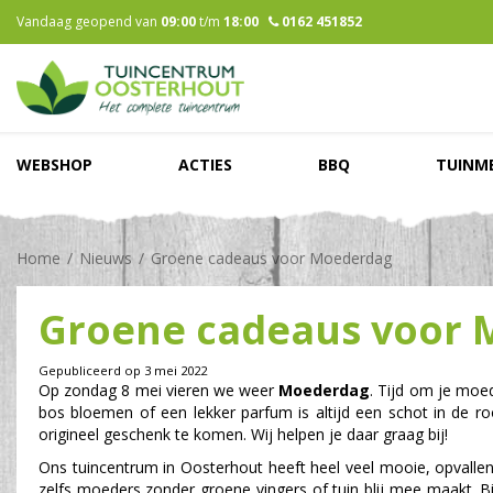
Ga
Vandaag geopend van
09:00
t/m
18:00
0162 451852
naar
content
WEBSHOP
ACTIES
BBQ
TUINM
Home
Nieuws
Groene cadeaus voor Moederdag
Groene cadeaus voor
Gepubliceerd op
3 mei 2022
Op zondag 8 mei vieren we weer
Moederdag
. Tijd om je moe
bos bloemen of een lekker parfum is altijd een schot in de ro
origineel geschenk te komen. Wij helpen je daar graag bij!
Ons tuincentrum in Oosterhout heeft heel veel mooie, opvalle
zelfs moeders zonder groene vingers of tuin blij mee maakt. Bij