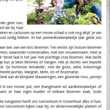
der geen tuin,
rd die bij haar
lanten en cactussen op een mooie schaal is ook nog altijd 'je van
rhoud nodig hebben. En het pannenkoekenplantje (dat geluk zou
er aan dan aan een bos bloemen. Ten eerste zijn bossen bloemen
nplanten, waaronder rozenstruiken, met een vrouwennaam. Heet je
 bloeit laat in het jaar met prachtige roze bloemen. Wat dacht
e kun je laten klimmen of hangen. Heb je slechts een beperkt
. De hortensia 'Annabelle', met die grote, witte, bolvormige
eeld Jasmijn, Margriet, Mirte, Iris of Rozemarijn.
. Denk aan de klimplant blauweregen, een geurende roos, jasmijn
nt in een mooie pot, een (hang)mand vol aardbeienplantjes of
rin ze haar eigen kruiden of eetbare bloemen zaait, zoals
ke tuingasten heeft ons tuincentrum in Oosterhout alles in huis.
 tuincentrum kijken naar bij- en vlindervriendelijke planten of