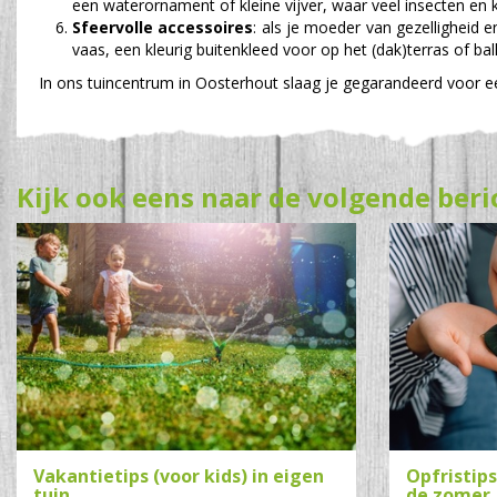
een waterornament of kleine vijver, waar veel insecten en k
Sfeervolle accessoires
: als je moeder van gezelligheid
vaas, een kleurig buitenkleed voor op het (dak)terras of ba
In ons tuincentrum in Oosterhout slaag je gegarandeerd voor
Kijk ook eens naar de volgende beri
Vakantietips (voor kids) in eigen
Opfristip
tuin
de zomer