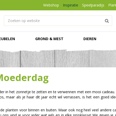
Webshop
Inspiratie
Speelparadijs
Plan
EUBELEN
GROND & MEST
DIEREN
 Moederdag
der in het zonnetje te zetten en te verwennen met een mooi cadeau. 
os, maar als je haar dit jaar echt wil verrassen, is het een goed 
nde planten voor binnen en buiten. Maar ook nog heel veel andere c
 ons vind je voor ieder wat wils en in elke prijsklasse! We geven je