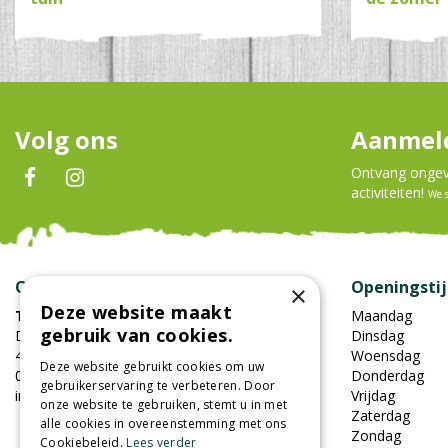
Volg ons
Aanmeld
Ontvang ongeve
activiteiten!
We 
Contact
Openingsti
×
Deze website maakt
Tuincentrum Oosterhout
Maandag
gebruik van cookies.
Damweg 7
Dinsdag
4905BS Oosterhout
Woensdag
Deze website gebruikt cookies om uw
0162-451852
Donderdag
gebruikerservaring te verbeteren. Door
info@tuincentrumoosterhout.nl
Vrijdag
onze website te gebruiken, stemt u in met
Zaterdag
alle cookies in overeenstemming met ons
Zondag
Cookiebeleid.
Lees verder