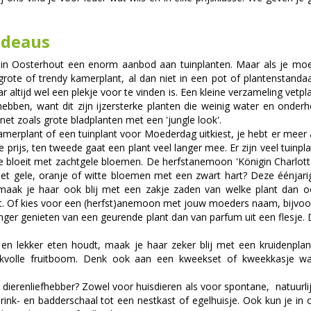
adeaus
m in Oosterhout een enorm aanbod aan tuinplanten. Maar als je moe
grote of trendy kamerplant, al dan niet in een pot of plantenstandaa
r altijd wel een plekje voor te vinden is. Een kleine verzameling vetp
ebben, want dit zijn ijzersterke planten die weinig water en onde
net zoals grote bladplanten met een 'jungle look'.
kamerplant of een tuinplant voor Moederdag uitkiest, je hebt er me
e prijs, ten tweede gaat een plant veel langer mee. Er zijn veel tui
 bloeit met zachtgele bloemen. De herfstanemoon 'Königin Charlotte'
t gele, oranje of witte bloemen met een zwart hart? Deze éénjarig
aak je haar ook blij met een zakje zaden van welke plant dan ook
t. Of kies voor een (herfst)anemoon met jouw moeders naam, bijvoorb
langer genieten van een geurende plant dan van parfum uit een flesje
en lekker eten houdt, maak je haar zeker blij met een kruidenpla
kvolle fruitboom. Denk ook aan een kweekset of kweekkasje waa
 dierenliefhebber? Zowel voor huisdieren als voor spontane, natuurlij
k- en badderschaal tot een nestkast of egelhuisje. Ook kun je in ons