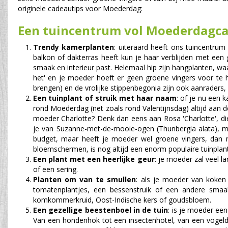
originele cadeautips voor Moederdag:
Een tuincentrum vol Moederdagc
Trendy kamerplanten
: uiteraard heeft ons tuincentru
balkon of dakterras heeft kun je haar verblijden met een 
smaak en interieur past. Helemaal hip zijn hangplanten, waa
het' en je moeder hoeft er geen groene vingers voor te h
brengen) en de vrolijke stippenbegonia zijn ook aanraders, 
Een tuinplant of struik met haar naam
: of je nu een 
rond Moederdag (net zoals rond Valentijnsdag) altijd aan d
moeder Charlotte? Denk dan eens aan Rosa 'Charlotte', die
je van Suzanne-met-de-mooie-ogen (Thunbergia alata), me
budget, maar heeft je moeder wel groene vingers, dan m
bloemschermen, is nog altijd een enorm populaire tuinplan
Een plant met een heerlijke geur
: je moeder zal veel 
of een sering.
Planten om van te smullen
: als je moeder van koken 
tomatenplantjes, een bessenstruik of een andere smaa
komkommerkruid, Oost-Indische kers of goudsbloem.
Een gezellige beestenboel in de tuin
: is je moeder een
Van een hondenhok tot een insectenhotel, van een vogeldrin