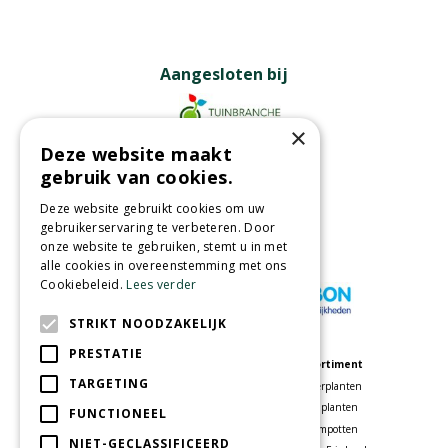
Aangesloten bij
×
Deze website maakt
Partners
gebruik van cookies.
Deze website gebruikt cookies om uw
gebruikerservaring te verbeteren. Door
onze website te gebruiken, stemt u in met
Wij accepteren
alle cookies in overeenstemming met ons
Cookiebeleid.
Lees verder
STRIKT NOODZAKELIJK
PRESTATIE
Meer informatie
Assortiment
TARGETING
Tuincentrum
Kamerplanten
Speelparadijs
Tuinplanten
FUNCTIONEEL
Bloemenwinkel
Bloempotten
NIET-GECLASSIFICEERD