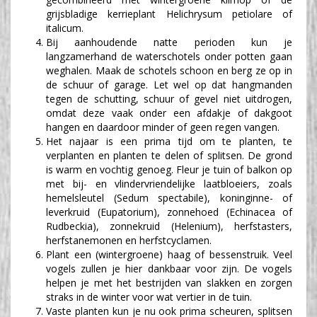
grijsbladige kerrieplant Helichrysum petiolare of
italicum.
Bij aanhoudende natte perioden kun je
langzamerhand de waterschotels onder potten gaan
weghalen. Maak de schotels schoon en berg ze op in
de schuur of garage. Let wel op dat hangmanden
tegen de schutting, schuur of gevel niet uitdrogen,
omdat deze vaak onder een afdakje of dakgoot
hangen en daardoor minder of geen regen vangen.
Het najaar is een prima tijd om te planten, te
verplanten en planten te delen of splitsen. De grond
is warm en vochtig genoeg. Fleur je tuin of balkon op
met bij- en vlindervriendelijke laatbloeiers, zoals
hemelsleutel (Sedum spectabile), koninginne- of
leverkruid (Eupatorium), zonnehoed (Echinacea of
Rudbeckia), zonnekruid (Helenium), herfstasters,
herfstanemonen en herfstcyclamen.
Plant een (wintergroene) haag of bessenstruik. Veel
vogels zullen je hier dankbaar voor zijn. De vogels
helpen je met het bestrijden van slakken en zorgen
straks in de winter voor wat vertier in de tuin.
Vaste planten kun je nu ook prima scheuren, splitsen