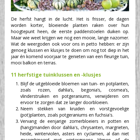
De herfst hangt in de lucht. Het is frisser, de dagen
worden korter, bloeiende planten raken over hun
hoogtepunt heen, de eerste paddenstoelen duiken op.
Maar wie weet krijgen we nog een mooie, lange nazomer.
Wat de weergoden ook voor ons in petto hebben: er zijn
genoeg klussen en klusjes te doen om nog tot diep in het
jaar én komend voorjaar te genieten van een fleurige tuin,
mooi balkon en terras.
11 herfstige tuinklussen en -klusjes
Blijf de uitgebloeide bloemen van tuin- en potplanten,
zoals rozen, dahlia’s, begonia’s, cosmea’s,
vlinderstruiken en potgeraniums, verwijderen om
ervoor te zorgen dat ze langer doorbloeien.
Neem stekken van kruiden en vorstgevoelige
(pot)planten, zoals potgeraniums en fuchsia's.
Vervang de eenjarige zomerbloeiers in potten en
(hang)manden door dahlia's, chrysanten, margrieten,
heide, winterviolen, asters en cyclamen, al dan niet
gecombineerd met wintergroene klimop of de