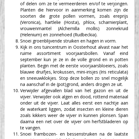
of delen om ze te vermeerderen en/of te verjongen.
Planten die hiervoor in aanmerking komen zijn de
soorten die grote pollen vormen, zoals ereprijs
(Veronica), hartlelie (Hosta), phlox, scharnierplant,
vrouwenmantel (Alchemilla mollis) zonnekruid
(Helenium) en zonnehoed (Rudbeckia).
Snoei groenblijvende struiken en hagen in vorm.
Kijk in ons tuincentrum in Oosterhout alvast naar het
ruime assortiment voorjaarsbollen. Vanaf eind
september kun je ze in de volle grond en in potten
planten. Begin met de eerste voorjaarsbloeiers, zoals
blauwe druifjes, krokussen, mini-irisjes (Iris reticulata)
en sneeuwklokjes. Stop deze bollen zo snel mogelijk
na aanschaf in de (pot)grond, anders drogen ze uit.
Verwijder afgevallen blad van het gazon en uit de
vijver. Verwijder ook algen en dood, rottend materiaal
onder uit de vijver. Laat alles eerst een nachtje aan
de waterkant liggen, zodat insecten en kleine dieren
zoals kikkers weer de vijver in kunnen plonsen. Span
daarna een net over de vijver om herfstbladeren op
te vangen.
Snoei frambozen- en bessenstruiken na de laatste