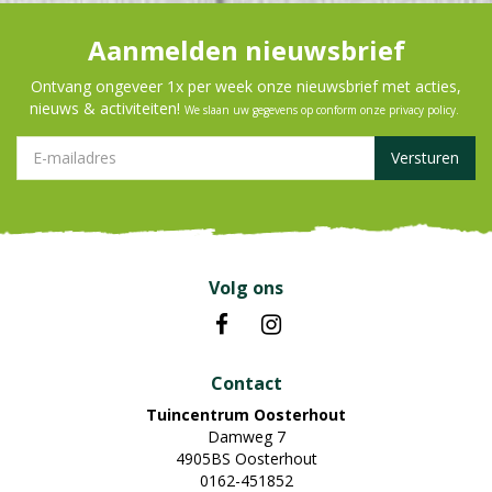
Aanmelden nieuwsbrief
Ontvang ongeveer 1x per week onze nieuwsbrief met acties,
nieuws & activiteiten!
We slaan uw gegevens op conform onze
privacy policy
.
Volg ons
Contact
Tuincentrum Oosterhout
Damweg 7
4905BS Oosterhout
0162-451852