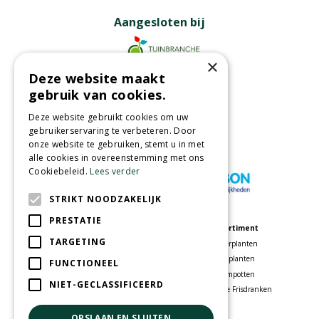
Aangesloten bij
×
Deze website maakt
Partners
gebruik van cookies.
Deze website gebruikt cookies om uw
gebruikerservaring te verbeteren. Door
onze website te gebruiken, stemt u in met
Wij accepteren
alle cookies in overeenstemming met ons
Cookiebeleid.
Lees verder
STRIKT NOODZAKELIJK
PRESTATIE
Meer informatie
Assortiment
TARGETING
Tuincentrum
Kamerplanten
Speelparadijs
Tuinplanten
FUNCTIONEEL
Bloemenwinkel
Bloempotten
NIET-GECLASSIFICEERD
Woonwinkel
Voordelige Frisdranken
OPSLAAN EN SLUITEN