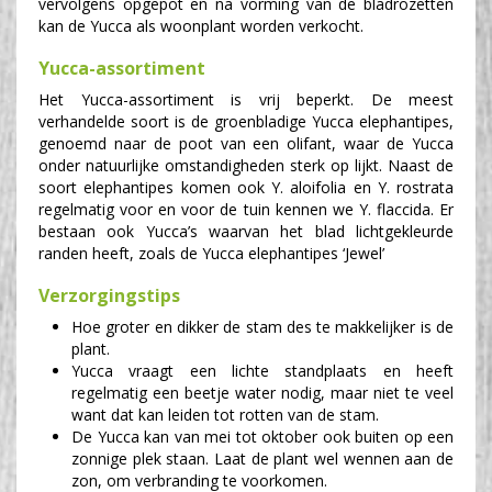
vervolgens opgepot en na vorming van de bladrozetten
kan de Yucca als woonplant worden verkocht.
Yucca-assortiment
Het Yucca-assortiment is vrij beperkt. De meest
verhandelde soort is de groenbladige Yucca elephantipes,
genoemd naar de poot van een olifant, waar de Yucca
onder natuurlijke omstandigheden sterk op lijkt. Naast de
soort elephantipes komen ook Y. aloifolia en Y. rostrata
regelmatig voor en voor de tuin kennen we Y. flaccida. Er
bestaan ook Yucca’s waarvan het blad lichtgekleurde
randen heeft, zoals de Yucca elephantipes ‘Jewel’
Verzorgingstips
Hoe groter en dikker de stam des te makkelijker is de
plant.
Yucca vraagt een lichte standplaats en heeft
regelmatig een beetje water nodig, maar niet te veel
want dat kan leiden tot rotten van de stam.
De Yucca kan van mei tot oktober ook buiten op een
zonnige plek staan. Laat de plant wel wennen aan de
zon, om verbranding te voorkomen.