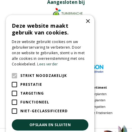
Aangesloten bij
×
Deze website maakt
Partners
gebruik van cookies.
Deze website gebruikt cookies om uw
gebruikerservaring te verbeteren. Door
onze website te gebruiken, stemt u in met
Wij accepteren
alle cookies in overeenstemming met ons
Cookiebeleid.
Lees verder
STRIKT NOODZAKELIJK
PRESTATIE
Meer informatie
Assortiment
TARGETING
Tuincentrum
Kamerplanten
Speelparadijs
Tuinplanten
FUNCTIONEEL
Bloemenwinkel
Bloempotten
NIET-GECLASSIFICEERD
Woonwinkel
Voordelige Frisdranken
OPSLAAN EN SLUITEN