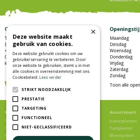
Contact
Openingsti
×
Deze website maakt
Tuincentrum Oosterhout
Maandag
gebruik van cookies.
Damweg 7
Dinsdag
4905BS Oosterhout
Woensdag
Deze website gebruikt cookies om uw
0162-451852
Donderdag
gebruikerservaring te verbeteren. Door
info@tuincentrumoosterhout.nl
Vrijdag
onze website te gebruiken, stemt u in met
Zaterdag
alle cookies in overeenstemming met ons
Zondag
Cookiebeleid.
Lees verder
Toon alle open
STRIKT NOODZAKELIJK
PRESTATIE
TARGETING
Meer informatie
Assortiment
FUNCTIONEEL
Tuincentrum
Kamerplanten
NIET-GECLASSIFICEERD
Speelparadijs
Tuinplanten
Bloemenwinkel
Bloempotten