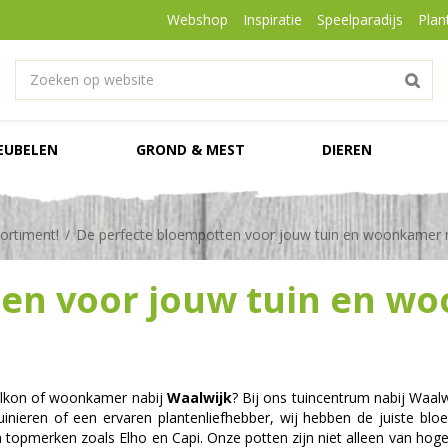
Webshop
Inspiratie
Speelparadijs
Plan
EUBELEN
GROND & MEST
DIEREN
ortiment!
De perfecte bloempotten voor jouw tuin en woonkamer n
en voor jouw tuin en w
balkon of woonkamer nabij
Waalwijk
? Bij ons tuincentrum nabij Waal
in tuinieren of een ervaren plantenliefhebber, wij hebben de juiste
topmerken zoals Elho en Capi. Onze potten zijn niet alleen van hoge 