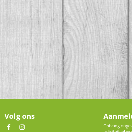
Volg ons
Aanmeld
Ontvang ongeve
activiteiten!
We 