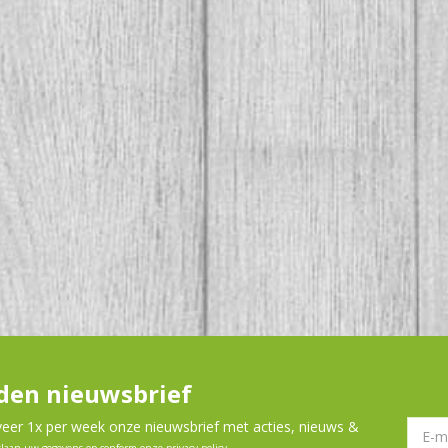
en nieuwsbrief
er 1x per week onze nieuwsbrief met acties, nieuws &
slaan uw gegevens op conform onze
privacy policy
.