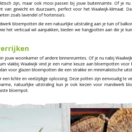
raktisch zijn, maar ook mooi passen bij jouw buitenruimte. Of je nu
cht van gewicht en duurzaam, perfect voor het Waalwijk-klimaat. 
nten zoals lavendel of hortensia’s.
erk bloempotten die een natuurlijke uitstraling aan je tuin of balkon
 wie het verticaal wil aanpakken, bieden we hangpotten aan die je k
errijken
er in jouw woonkamer of andere binnenruimtes. Of je nu nabij Waalwij
entrum vlakbij Waalwijk vind je een ruime keuze aan bloempotten voo
es dan voor glazen bloempotten die een strakke en minimalistische uitst
 een lichte en veelzijdige oplossing. Deze potten zijn eenvoudig te 
warme, natuurlijke uitstraling kun je ook kiezen voor mandwerk bl
juiste bloempot.