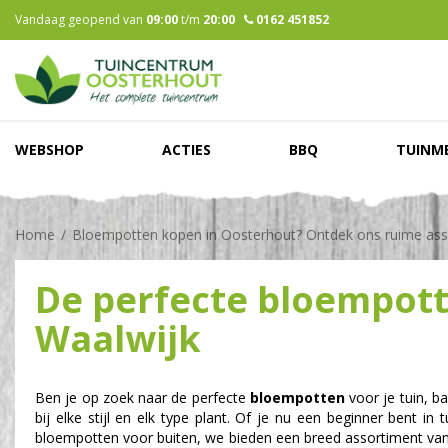
Ga
Vandaag geopend van
09:00
t/m
20:00
0162 451852
naar
content
WEBSHOP
ACTIES
BBQ
TUINM
Home
Bloempotten kopen in Oosterhout? Ontdek ons ruime ass
De perfecte bloempott
Waalwijk
Ben je op zoek naar de perfecte
bloempotten
voor je tuin, 
bij elke stijl en elk type plant. Of je nu een beginner bent 
bloempotten voor buiten, we bieden een breed assortiment van 