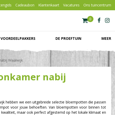
tengids
Cadeaubon
Klantenkaart
Vacatures
Ons tuincentrum
VOORDEELPAKKERS
DE PROEFTUIN
MEER
abij Waalwijk
oonkamer nabij
wijk hebben we een uitgebreide selectie bloempotten die passen
 bloempot voor jouw behoeften. Van bloempotten voor binnen tot
kwaliteit, maar ook perfect afgestemd op het lokale klimaat en