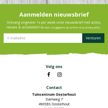
Aanmelden nieuwsbrief
Ontvang ongeveer 1x per week onze nieuwsbrief met acties,
nieuws & activiteiten!
We slaan uw gegevens op conform onze
privacy policy
.
Volg ons
Contact
Tuincentrum Oosterhout
Damweg 7
4905BS Oosterhout