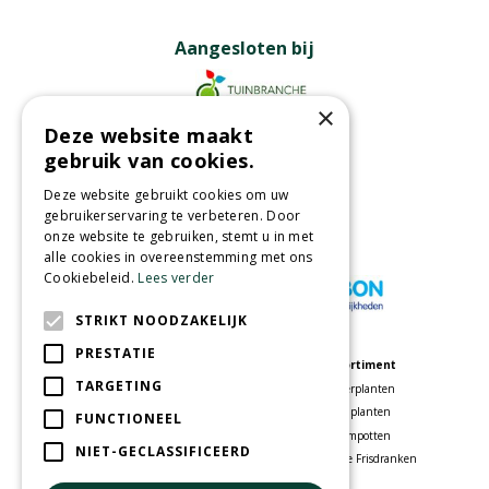
Aangesloten bij
×
Deze website maakt
Partners
gebruik van cookies.
Deze website gebruikt cookies om uw
gebruikerservaring te verbeteren. Door
onze website te gebruiken, stemt u in met
Wij accepteren
alle cookies in overeenstemming met ons
Cookiebeleid.
Lees verder
STRIKT NOODZAKELIJK
PRESTATIE
Meer informatie
Assortiment
TARGETING
Tuincentrum
Kamerplanten
Speelparadijs
Tuinplanten
FUNCTIONEEL
Bloemenwinkel
Bloempotten
NIET-GECLASSIFICEERD
Woonwinkel
Voordelige Frisdranken