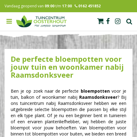
G
Vandaag geopend van
09:00
t/m
17:00
0162 451852
a
n
a
a
r
c
o
n
De perfecte bloempotten voor
t
e
jouw tuin en woonkamer nabij
n
Raamsdonksveer
t
Ben je op zoek naar de perfecte
bloempotten
voor je
tuin, balkon of woonkamer nabij
Raamsdonksveer
? Bij
ons tuincentrum nabij Raamsdonksveer hebben we een
uitgebreide selectie bloempotten die passen bij elke stijl
en elk type plant. Of je nu een beginner bent in tuinieren
of een ervaren plantenliefhebber, wij hebben de juiste
bloempot voor jouw behoeften. Van bloempotten voor
binnen tot bloempotten voor buiten, we bieden een breed