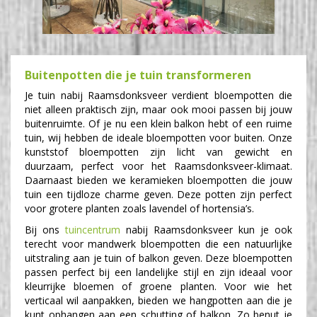
Buitenpotten die je tuin transformeren
Je tuin nabij Raamsdonksveer verdient bloempotten die
niet alleen praktisch zijn, maar ook mooi passen bij jouw
buitenruimte. Of je nu een klein balkon hebt of een ruime
tuin, wij hebben de ideale bloempotten voor buiten. Onze
kunststof bloempotten zijn licht van gewicht en
duurzaam, perfect voor het Raamsdonksveer-klimaat.
Daarnaast bieden we keramieken bloempotten die jouw
tuin een tijdloze charme geven. Deze potten zijn perfect
voor grotere planten zoals lavendel of hortensia’s.
Bij ons
tuincentrum
nabij Raamsdonksveer kun je ook
terecht voor mandwerk bloempotten die een natuurlijke
uitstraling aan je tuin of balkon geven. Deze bloempotten
passen perfect bij een landelijke stijl en zijn ideaal voor
kleurrijke bloemen of groene planten. Voor wie het
verticaal wil aanpakken, bieden we hangpotten aan die je
kunt ophangen aan een schutting of balkon. Zo benut je