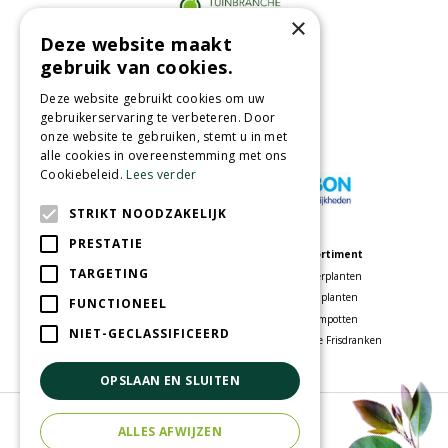
×
Deze website maakt
Partners
gebruik van cookies.
Deze website gebruikt cookies om uw
gebruikerservaring te verbeteren. Door
onze website te gebruiken, stemt u in met
Wij accepteren
alle cookies in overeenstemming met ons
Cookiebeleid.
Lees verder
STRIKT NOODZAKELIJK
PRESTATIE
Meer informatie
Assortiment
TARGETING
Tuincentrum
Kamerplanten
Speelparadijs
Tuinplanten
FUNCTIONEEL
Bloemenwinkel
Bloempotten
NIET-GECLASSIFICEERD
Woonwinkel
Voordelige Frisdranken
OPSLAAN EN SLUITEN
© Tuincentrum Oosterhout
ALLES AFWIJZEN
Green Solutions