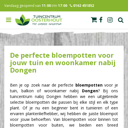
G
Vandaag geopend van
11:00
t/m
17:00
0162 451852
a
n
a
a
r
c
o
n
De perfecte bloempotten voor
t
e
jouw tuin en woonkamer nabij
n
Dongen
t
Ben je op zoek naar de perfecte
bloempotten
voor je
tuin, balkon of woonkamer nabij
Dongen
? Bij ons
tuincentrum nabij Dongen hebben we een uitgebreide
selectie bloempotten die passen bij elke stijl en elk type
plant. Of je nu een beginner bent in tuinieren of een
ervaren plantenliefhebber, wij hebben de juiste bloempot
voor jouw behoeften. Van bloempotten voor binnen tot
bloempotten voor buiten, we bieden een breed