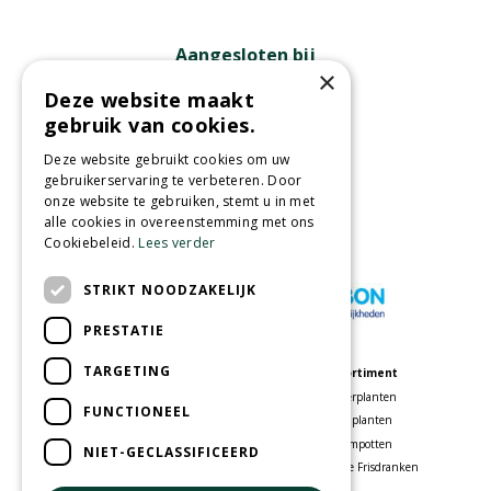
Aangesloten bij
×
Deze website maakt
gebruik van cookies.
Partners
Deze website gebruikt cookies om uw
gebruikerservaring te verbeteren. Door
onze website te gebruiken, stemt u in met
alle cookies in overeenstemming met ons
Cookiebeleid.
Lees verder
Wij accepteren
STRIKT NOODZAKELIJK
PRESTATIE
TARGETING
Meer informatie
Assortiment
Tuincentrum
Kamerplanten
FUNCTIONEEL
Speelparadijs
Tuinplanten
Bloemenwinkel
Bloempotten
NIET-GECLASSIFICEERD
Woonwinkel
Voordelige Frisdranken