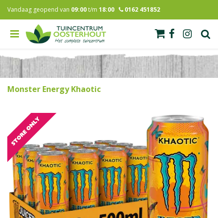
G
Vandaag geopend van
09:00
t/m
18:00
0162 451852
a
n
a
a
r
c
o
n
Monster Energy Khaotic
t
e
n
t