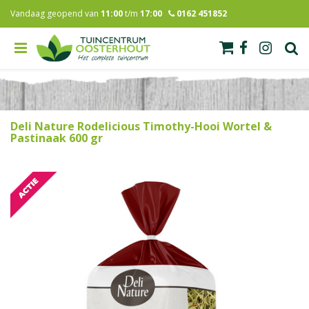
G
Vandaag geopend van
11:00
t/m
17:00
0162 451852
a
n
a
a
r
c
o
n
Deli Nature Rodelicious Timothy-Hooi Wortel &
t
Pastinaak 600 gr
e
n
t