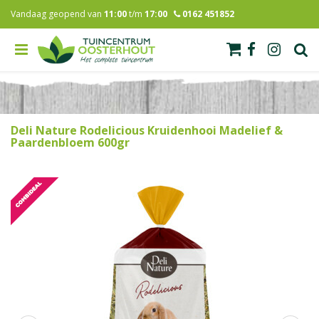
G
Vandaag geopend van
11:00
t/m
17:00
0162 451852
a
n
a
a
r
c
o
n
Deli Nature Rodelicious Kruidenhooi Madelief &
t
Paardenbloem 600gr
e
n
t