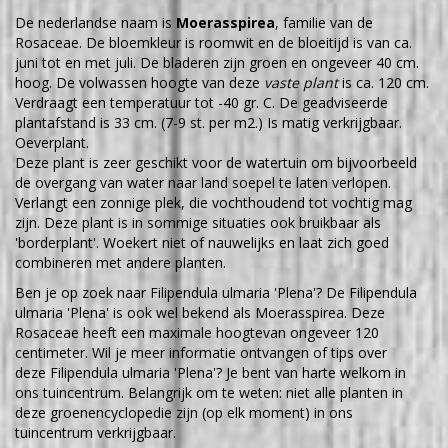
De nederlandse naam is
Moerasspirea
, familie van de
Rosaceae. De bloemkleur is roomwit en de bloeitijd is van ca.
juni tot en met juli. De bladeren zijn groen en ongeveer 40 cm.
hoog. De volwassen hoogte van deze
vaste plant
is ca. 120 cm.
Verdraagt een temperatuur tot -40 gr. C. De geadviseerde
plantafstand is 33 cm. (7-9 st. per m2.) Is matig verkrijgbaar.
Oeverplant.
Deze plant is zeer geschikt voor de watertuin om bijvoorbeeld
de overgang van water naar land soepel te laten verlopen.
Verlangt een zonnige plek, die vochthoudend tot vochtig mag
zijn. Deze plant is in sommige situaties ook bruikbaar als
'borderplant'. Woekert niet of nauwelijks en laat zich goed
combineren met andere planten.
Ben je op zoek naar Filipendula ulmaria 'Plena'? De Filipendula
ulmaria 'Plena' is ook wel bekend als Moerasspirea. Deze
Rosaceae heeft een maximale hoogtevan ongeveer 120
centimeter. Wil je meer informatie ontvangen of tips over
deze Filipendula ulmaria 'Plena'? Je bent van harte welkom in
ons tuincentrum. Belangrijk om te weten: niet alle planten in
deze groenencyclopedie zijn (op elk moment) in ons
tuincentrum verkrijgbaar.