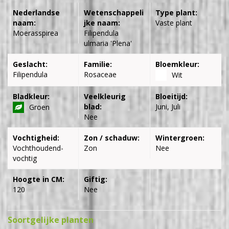
Nederlandse
Wetenschappeli
Type plant:
naam:
jke naam:
Vaste plant
Moerasspirea
Filipendula
ulmaria 'Plena'
Geslacht:
Familie:
Bloemkleur:
Filipendula
Rosaceae
Wit
Bladkleur:
Veelkleurig
Bloeitijd:
blad:
Juni, Juli
Groen
Nee
Vochtigheid:
Zon / schaduw:
Wintergroen:
Vochthoudend-
Zon
Nee
vochtig
Hoogte in CM:
Giftig:
120
Nee
Soortgelijke planten