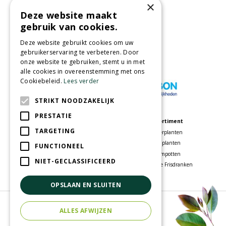
×
Deze website maakt
Partners
gebruik van cookies.
Deze website gebruikt cookies om uw
gebruikerservaring te verbeteren. Door
onze website te gebruiken, stemt u in met
Wij accepteren
alle cookies in overeenstemming met ons
Cookiebeleid.
Lees verder
STRIKT NOODZAKELIJK
PRESTATIE
Meer informatie
Assortiment
TARGETING
Tuincentrum
Kamerplanten
Speelparadijs
Tuinplanten
FUNCTIONEEL
Bloemenwinkel
Bloempotten
NIET-GECLASSIFICEERD
Woonwinkel
Voordelige Frisdranken
OPSLAAN EN SLUITEN
© Tuincentrum Oosterhout
ALLES AFWIJZEN
Green Solutions
Tuincentrum Overzicht