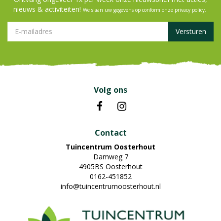
nieuws & activiteiten!
We slaan uw gegevens op conform onze
privacy policy
.
Volg ons
Contact
Tuincentrum Oosterhout
Damweg 7
4905BS Oosterhout
0162-451852
info@tuincentrumoosterhout.nl