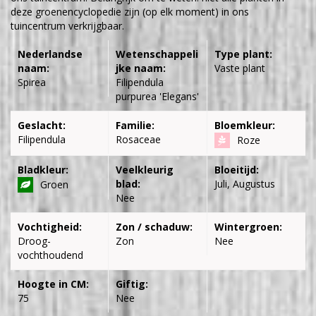
deze groenencyclopedie zijn (op elk moment) in ons
tuincentrum verkrijgbaar.
Nederlandse
Wetenschappeli
Type plant:
naam:
jke naam:
Vaste plant
Spirea
Filipendula
purpurea 'Elegans'
Geslacht:
Familie:
Bloemkleur:
Filipendula
Rosaceae
Roze
Bladkleur:
Veelkleurig
Bloeitijd:
blad:
Juli, Augustus
Groen
Nee
Vochtigheid:
Zon / schaduw:
Wintergroen:
Droog-
Zon
Nee
vochthoudend
Hoogte in CM:
Giftig:
75
Nee