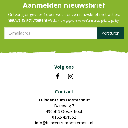
Aanmelden nieuwsbrief
Ontvang ongeveer 1x per week onze nieuwsbrief met acties,
nieuws & activiteiten!
We slaan uw gegevens op conform onze
privacy policy
.
Volg ons
Contact
Tuincentrum Oosterhout
Damweg 7
4905BS Oosterhout
0162-451852
info@tuincentrumoosterhout.nl