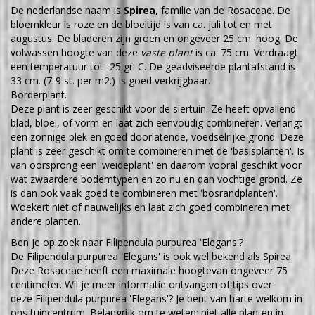
De nederlandse naam is
Spirea
, familie van de Rosaceae. De
bloemkleur is roze en de bloeitijd is van ca. juli tot en met
augustus. De bladeren zijn groen en ongeveer 25 cm. hoog. De
volwassen hoogte van deze
vaste plant
is ca. 75 cm. Verdraagt
een temperatuur tot -25 gr. C. De geadviseerde plantafstand is
33 cm. (7-9 st. per m2.) Is goed verkrijgbaar.
Borderplant.
Deze plant is zeer geschikt voor de siertuin. Ze heeft opvallend
blad, bloei, of vorm en laat zich eenvoudig combineren. Verlangt
een zonnige plek en goed doorlatende, voedselrijke grond. Deze
plant is zeer geschikt om te combineren met de 'basisplanten'. Is
van oorsprong een 'weideplant' en daarom vooral geschikt voor
wat zwaardere bodemtypen en zo nu en dan vochtige grond. Ze
is dan ook vaak goed te combineren met 'bosrandplanten'.
Woekert niet of nauwelijks en laat zich goed combineren met
andere planten.
Ben je op zoek naar Filipendula purpurea 'Elegans'?
De Filipendula purpurea 'Elegans' is ook wel bekend als Spirea.
Deze Rosaceae heeft een maximale hoogtevan ongeveer 75
centimeter. Wil je meer informatie ontvangen of tips over
deze Filipendula purpurea 'Elegans'? Je bent van harte welkom in
ons tuincentrum. Belangrijk om te weten: niet alle planten in