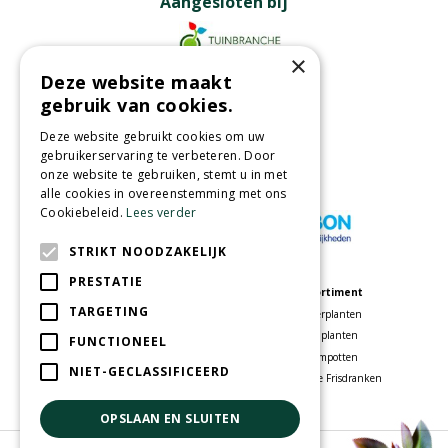
Aangesloten bij
×
Deze website maakt
Partners
gebruik van cookies.
Deze website gebruikt cookies om uw
gebruikerservaring te verbeteren. Door
onze website te gebruiken, stemt u in met
Wij accepteren
alle cookies in overeenstemming met ons
Cookiebeleid.
Lees verder
STRIKT NOODZAKELIJK
PRESTATIE
Meer informatie
Assortiment
TARGETING
Tuincentrum
Kamerplanten
Speelparadijs
Tuinplanten
FUNCTIONEEL
Bloemenwinkel
Bloempotten
NIET-GECLASSIFICEERD
Woonwinkel
Voordelige Frisdranken
OPSLAAN EN SLUITEN