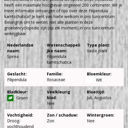
heeft een maximale hoogtevan ongeveer 200 centimeter. Wil je
meer informatie ontvangen of tips over deze Filipendula
kamtschatica? Je bent van harte welkom in ons tuincentrum.
Belangrijk om te weten: niet alle planten in deze
groenencyclopedie zijn (op elk moment) in ons tuincentrum
verkrijgbaar.
Nederlandse
Wetenschappeli
Type plant:
naam:
jke naam:
Vaste plant
Spirea
Filipendula
kamtschatica
Geslacht:
Familie:
Bloemkleur:
Filipendula
Rosaceae
Wit
Bladkleur:
Veelkleurig
Bloeitijd:
blad:
Juli, Augustus
Groen
Nee
Vochtigheid:
Zon / schaduw:
Wintergroen:
Droog-
Zon
Nee
vochthoudend