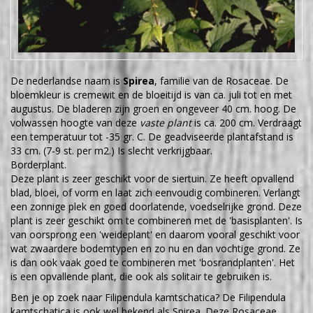
De nederlandse naam is
Spirea
, familie van de Rosaceae. De
bloemkleur is cremewit en de bloeitijd is van ca. juli tot en met
augustus. De bladeren zijn groen en ongeveer 40 cm. hoog. De
volwassen hoogte van deze
vaste plant
is ca. 200 cm. Verdraagt
een temperatuur tot -35 gr. C. De geadviseerde plantafstand is
33 cm. (7-9 st. per m2.) Is slecht verkrijgbaar.
Borderplant.
Deze plant is zeer geschikt voor de siertuin. Ze heeft opvallend
blad, bloei, of vorm en laat zich eenvoudig combineren. Verlangt
een zonnige plek en goed doorlatende, voedselrijke grond. Deze
plant is zeer geschikt om te combineren met de 'basisplanten'. Is
van oorsprong een 'weideplant' en daarom vooral geschikt voor
wat zwaardere bodemtypen en zo nu en dan vochtige grond. Ze
is dan ook vaak goed te combineren met 'bosrandplanten'. Het
is een opvallende plant, die ook als solitair te gebruiken is.
Ben je op zoek naar Filipendula kamtschatica? De Filipendula
kamtschatica is ook wel bekend als Spirea. Deze Rosaceae