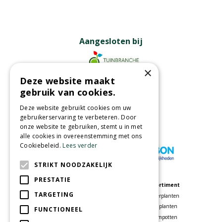
Aangesloten bij
×
Deze website maakt
Partners
gebruik van cookies.
Deze website gebruikt cookies om uw
gebruikerservaring te verbeteren. Door
onze website te gebruiken, stemt u in met
Wij accepteren
alle cookies in overeenstemming met ons
Cookiebeleid.
Lees verder
STRIKT NOODZAKELIJK
PRESTATIE
Meer informatie
Assortiment
TARGETING
Tuincentrum
Kamerplanten
Speelparadijs
Tuinplanten
FUNCTIONEEL
Bloemenwinkel
Bloempotten