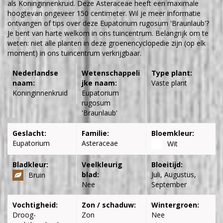
als Koninginnenkruid. Deze Asteraceae heeft een maximale
hoogtevan ongeveer 150 centimeter. Wil je meer informatie
ontvangen of tips over deze Eupatorium rugosum 'Braunlaub'?
Je bent van harte welkom in ons tuincentrum. Belangrijk om te
weten: niet alle planten in deze groenencyclopedie zijn (op elk
moment) in ons tuincentrum verkrijgbaar.
Nederlandse
Wetenschappeli
Type plant:
naam:
jke naam:
Vaste plant
Koninginnenkruid
Eupatorium
rugosum
'Braunlaub'
Geslacht:
Familie:
Bloemkleur:
Eupatorium
Asteraceae
Wit
Bladkleur:
Veelkleurig
Bloeitijd:
blad:
Juli, Augustus,
Bruin
Nee
September
Vochtigheid:
Zon / schaduw:
Wintergroen:
Droog-
Zon
Nee