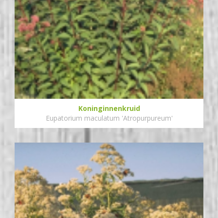
Koninginnenkruid
Eupatorium maculatum 'Atropurpureum'