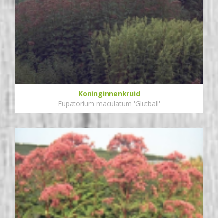
Koninginnenkruid
Eupatorium maculatum 'Glutball'