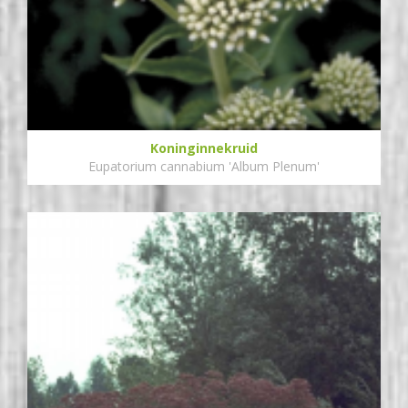
Koninginnekruid
Eupatorium cannabium 'Album Plenum'