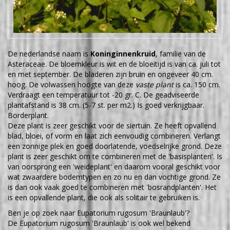
De nederlandse naam is
Koninginnenkruid
, familie van de
Asteraceae. De bloemkleur is wit en de bloeitijd is van ca. juli tot
en met september. De bladeren zijn bruin en ongeveer 40 cm.
hoog. De volwassen hoogte van deze
vaste plant
is ca. 150 cm.
Verdraagt een temperatuur tot -20 gr. C. De geadviseerde
plantafstand is 38 cm. (5-7 st. per m2.) Is goed verkrijgbaar.
Borderplant.
Deze plant is zeer geschikt voor de siertuin. Ze heeft opvallend
blad, bloei, of vorm en laat zich eenvoudig combineren. Verlangt
een zonnige plek en goed doorlatende, voedselrijke grond. Deze
plant is zeer geschikt om te combineren met de 'basisplanten'. Is
van oorsprong een 'weideplant' en daarom vooral geschikt voor
wat zwaardere bodemtypen en zo nu en dan vochtige grond. Ze
is dan ook vaak goed te combineren met 'bosrandplanten'. Het
is een opvallende plant, die ook als solitair te gebruiken is.
Ben je op zoek naar Eupatorium rugosum 'Braunlaub'?
De Eupatorium rugosum 'Braunlaub' is ook wel bekend