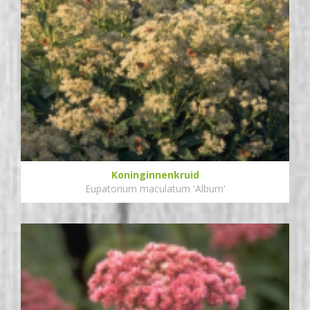
Koninginnenkruid
Eupatorium maculatum 'Album'