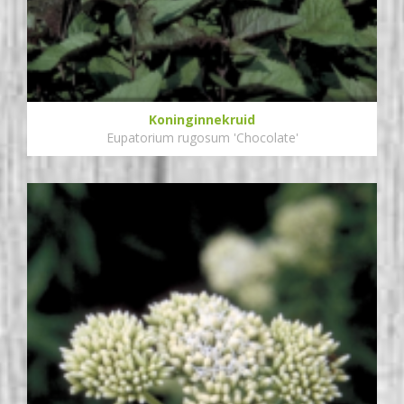
Koninginnekruid
Eupatorium rugosum 'Chocolate'