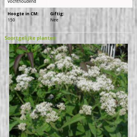
vochthoudend
Hoogte in CM:
Giftig:
150
Nee
Soortgelijke planten