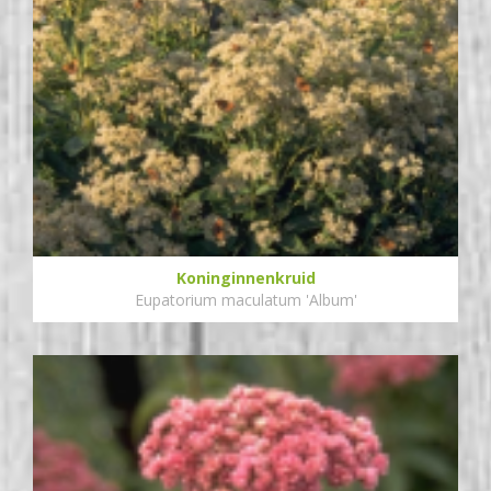
Koninginnenkruid
Eupatorium maculatum 'Album'