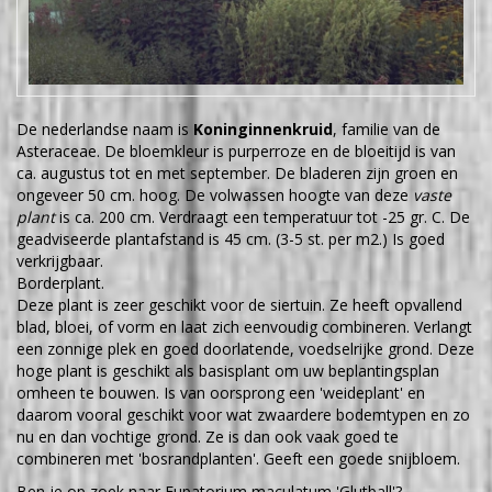
De nederlandse naam is
Koninginnenkruid
, familie van de
Asteraceae. De bloemkleur is purperroze en de bloeitijd is van
ca. augustus tot en met september. De bladeren zijn groen en
ongeveer 50 cm. hoog. De volwassen hoogte van deze
vaste
plant
is ca. 200 cm. Verdraagt een temperatuur tot -25 gr. C. De
geadviseerde plantafstand is 45 cm. (3-5 st. per m2.) Is goed
verkrijgbaar.
Borderplant.
Deze plant is zeer geschikt voor de siertuin. Ze heeft opvallend
blad, bloei, of vorm en laat zich eenvoudig combineren. Verlangt
een zonnige plek en goed doorlatende, voedselrijke grond. Deze
hoge plant is geschikt als basisplant om uw beplantingsplan
omheen te bouwen. Is van oorsprong een 'weideplant' en
daarom vooral geschikt voor wat zwaardere bodemtypen en zo
nu en dan vochtige grond. Ze is dan ook vaak goed te
combineren met 'bosrandplanten'. Geeft een goede snijbloem.
Ben je op zoek naar Eupatorium maculatum 'Glutball'?