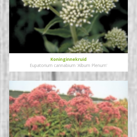
Koninginnekruid
Eupatorium cannabium 'Album Plenum'