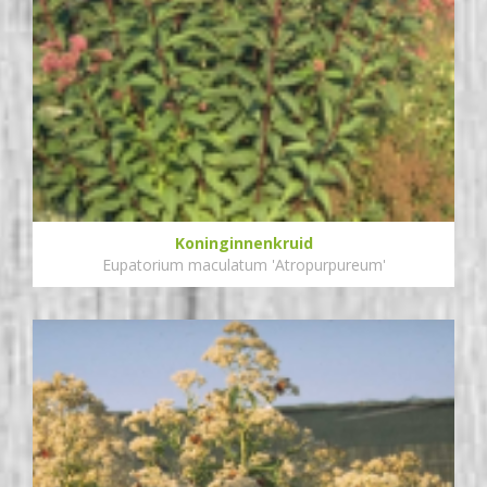
Koninginnenkruid
Eupatorium maculatum 'Atropurpureum'