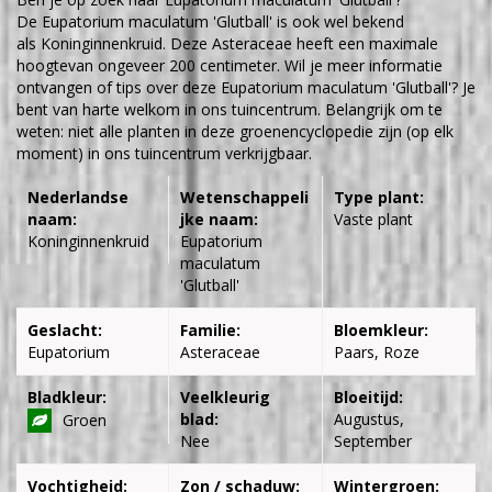
De Eupatorium maculatum 'Glutball' is ook wel bekend
als Koninginnenkruid. Deze Asteraceae heeft een maximale
hoogtevan ongeveer 200 centimeter. Wil je meer informatie
ontvangen of tips over deze Eupatorium maculatum 'Glutball'? Je
bent van harte welkom in ons tuincentrum. Belangrijk om te
weten: niet alle planten in deze groenencyclopedie zijn (op elk
moment) in ons tuincentrum verkrijgbaar.
Nederlandse
Wetenschappeli
Type plant:
naam:
jke naam:
Vaste plant
Koninginnenkruid
Eupatorium
maculatum
'Glutball'
Geslacht:
Familie:
Bloemkleur:
Eupatorium
Asteraceae
Paars, Roze
Bladkleur:
Veelkleurig
Bloeitijd:
blad:
Augustus,
Groen
Nee
September
Vochtigheid:
Zon / schaduw:
Wintergroen: