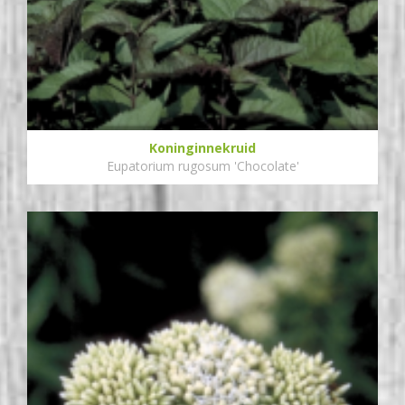
Koninginnekruid
Eupatorium rugosum 'Chocolate'