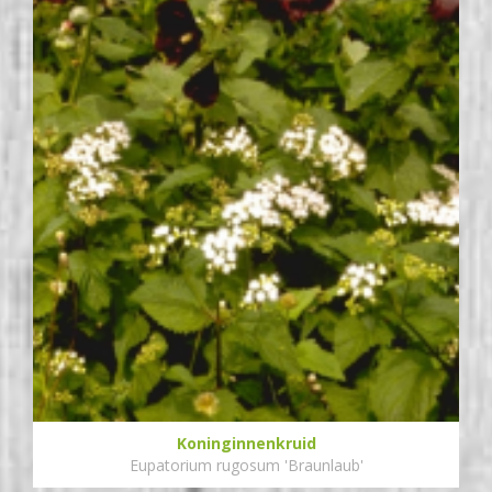
Koninginnenkruid
Eupatorium rugosum 'Braunlaub'