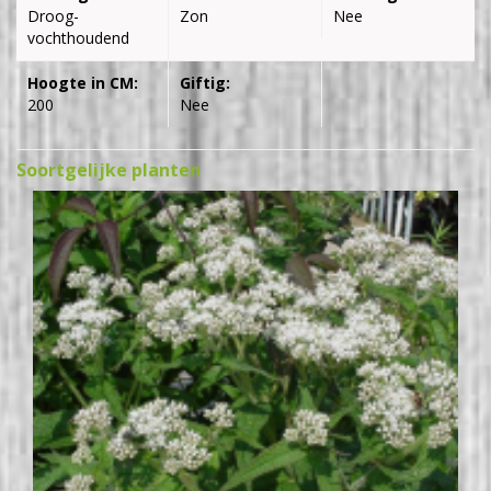
Droog-
Zon
Nee
vochthoudend
Hoogte in CM:
Giftig:
200
Nee
Soortgelijke planten