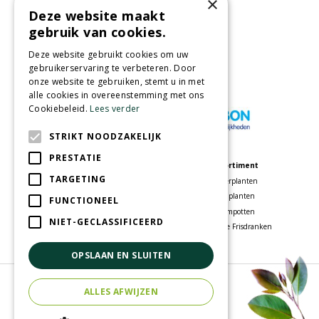
×
Deze website maakt
Partners
gebruik van cookies.
Deze website gebruikt cookies om uw
gebruikerservaring te verbeteren. Door
onze website te gebruiken, stemt u in met
Wij accepteren
alle cookies in overeenstemming met ons
Cookiebeleid.
Lees verder
STRIKT NOODZAKELIJK
PRESTATIE
Meer informatie
Assortiment
TARGETING
Tuincentrum
Kamerplanten
Speelparadijs
Tuinplanten
FUNCTIONEEL
Bloemenwinkel
Bloempotten
NIET-GECLASSIFICEERD
Woonwinkel
Voordelige Frisdranken
OPSLAAN EN SLUITEN
© Tuincentrum Oosterhout
ALLES AFWIJZEN
Green Solutions
Tuincentrum Overzicht