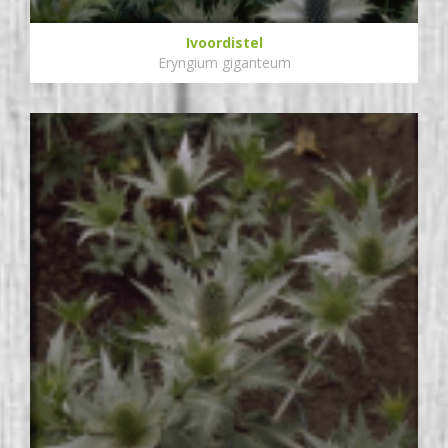
Ivoordistel
Eryngium giganteum