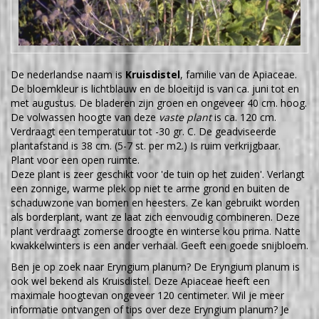
De nederlandse naam is
Kruisdistel
, familie van de Apiaceae.
De bloemkleur is lichtblauw en de bloeitijd is van ca. juni tot en
met augustus. De bladeren zijn groen en ongeveer 40 cm. hoog.
De volwassen hoogte van deze
vaste plant
is ca. 120 cm.
Verdraagt een temperatuur tot -30 gr. C. De geadviseerde
plantafstand is 38 cm. (5-7 st. per m2.) Is ruim verkrijgbaar.
Plant voor een open ruimte.
Deze plant is zeer geschikt voor 'de tuin op het zuiden'. Verlangt
een zonnige, warme plek op niet te arme grond en buiten de
schaduwzone van bomen en heesters. Ze kan gebruikt worden
als borderplant, want ze laat zich eenvoudig combineren. Deze
plant verdraagt zomerse droogte en winterse kou prima. Natte
kwakkelwinters is een ander verhaal. Geeft een goede snijbloem.
Ben je op zoek naar Eryngium planum? De Eryngium planum is
ook wel bekend als Kruisdistel. Deze Apiaceae heeft een
maximale hoogtevan ongeveer 120 centimeter. Wil je meer
informatie ontvangen of tips over deze Eryngium planum? Je