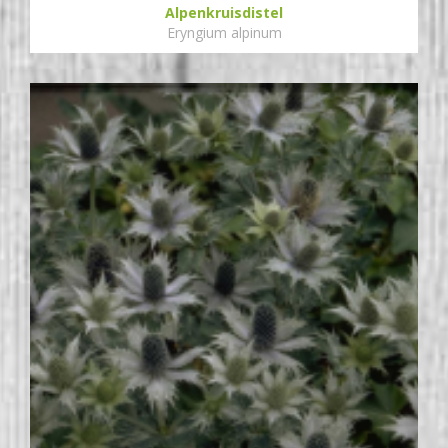
Alpenkruisdistel
Eryngium alpinum