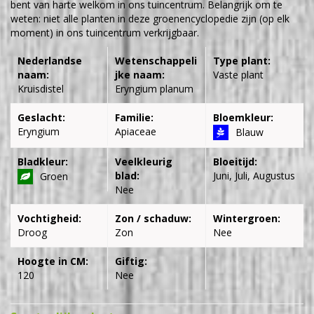
bent van harte welkom in ons tuincentrum. Belangrijk om te
weten: niet alle planten in deze groenencyclopedie zijn (op elk
moment) in ons tuincentrum verkrijgbaar.
Nederlandse
Wetenschappeli
Type plant:
naam:
jke naam:
Vaste plant
Kruisdistel
Eryngium planum
Geslacht:
Familie:
Bloemkleur:
Eryngium
Apiaceae
Blauw
Bladkleur:
Veelkleurig
Bloeitijd:
blad:
Juni, Juli, Augustus
Groen
Nee
Vochtigheid:
Zon / schaduw:
Wintergroen:
Droog
Zon
Nee
Hoogte in CM:
Giftig:
120
Nee