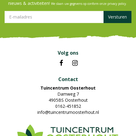
nieuws & activiteiten!
We slaan uw gegevens op conform onze
privacy policy
.
Volg ons
Contact
Tuincentrum Oosterhout
Damweg 7
4905BS Oosterhout
0162-451852
info@tuincentrumoosterhout.nl