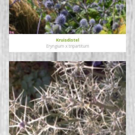
Kruisdistel
Eryngium x tripartitum