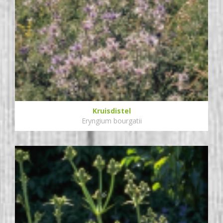
Kruisdistel
Eryngium bourgatii