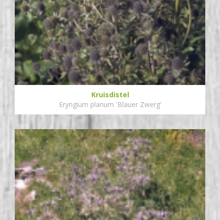
Kruisdistel
Eryngium planum 'Blauer Zwerg'