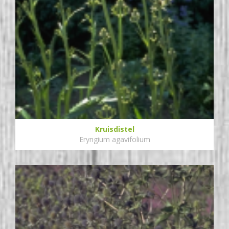
Kruisdistel
Eryngium agavifolium