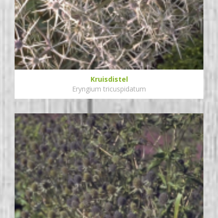
Kruisdistel
Eryngium tricuspidatum