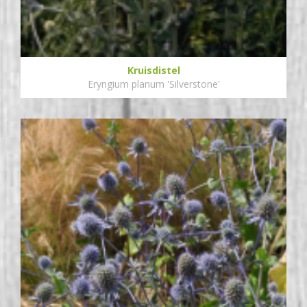
Kruisdistel
Eryngium planum 'Silverstone'