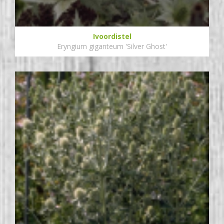
Ivoordistel
Eryngium giganteum 'Silver Ghost'