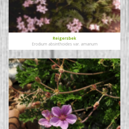
Reigersbek
Erodium absinthoides var. amanum