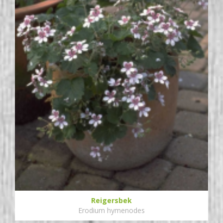
Reigersbek
Erodium hymenodes