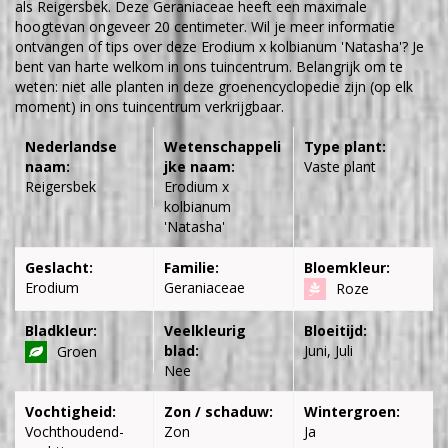
als Reigersbek. Deze Geraniaceae heeft een maximale
hoogtevan ongeveer 20 centimeter. Wil je meer informatie
ontvangen of tips over deze Erodium x kolbianum 'Natasha'? Je
bent van harte welkom in ons tuincentrum. Belangrijk om te
weten: niet alle planten in deze groenencyclopedie zijn (op elk
moment) in ons tuincentrum verkrijgbaar.
Nederlandse
Wetenschappeli
Type plant:
naam:
jke naam:
Vaste plant
Reigersbek
Erodium x
kolbianum
'Natasha'
Geslacht:
Familie:
Bloemkleur:
Erodium
Geraniaceae
Roze
Bladkleur:
Veelkleurig
Bloeitijd:
blad:
Juni, Juli
Groen
Nee
Vochtigheid:
Zon / schaduw:
Wintergroen:
Vochthoudend-
Zon
Ja