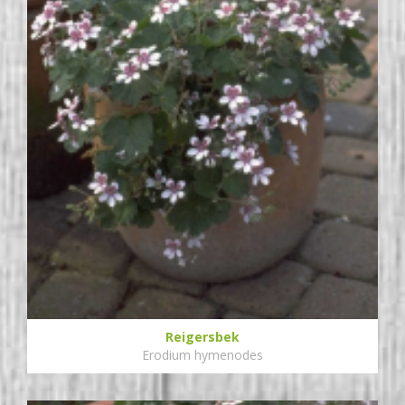
Reigersbek
Erodium hymenodes