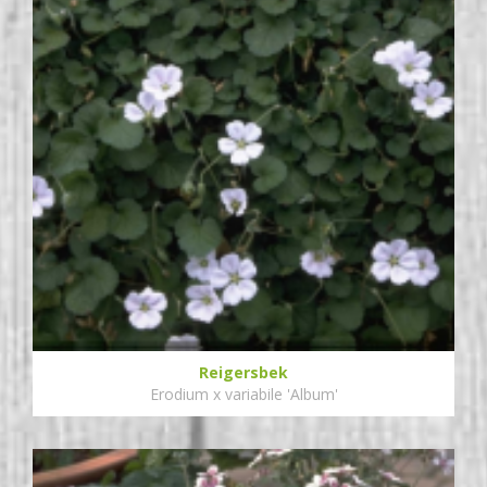
Reigersbek
Erodium x variabile 'Album'