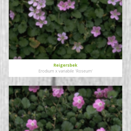
Reigersbek
Erodium x variabile 'Roseum'