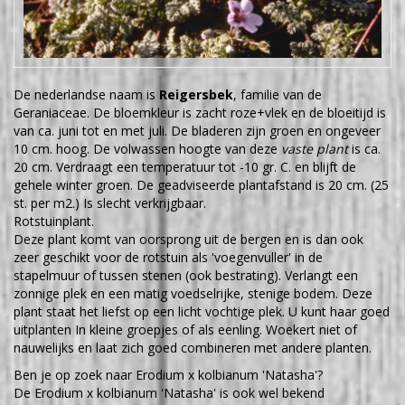
De nederlandse naam is
Reigersbek
, familie van de
Geraniaceae. De bloemkleur is zacht roze+vlek en de bloeitijd is
van ca. juni tot en met juli. De bladeren zijn groen en ongeveer
10 cm. hoog. De volwassen hoogte van deze
vaste plant
is ca.
20 cm. Verdraagt een temperatuur tot -10 gr. C. en blijft de
gehele winter groen. De geadviseerde plantafstand is 20 cm. (25
st. per m2.) Is slecht verkrijgbaar.
Rotstuinplant.
Deze plant komt van oorsprong uit de bergen en is dan ook
zeer geschikt voor de rotstuin als 'voegenvuller' in de
stapelmuur of tussen stenen (ook bestrating). Verlangt een
zonnige plek en een matig voedselrijke, stenige bodem. Deze
plant staat het liefst op een licht vochtige plek. U kunt haar goed
uitplanten In kleine groepjes of als eenling. Woekert niet of
nauwelijks en laat zich goed combineren met andere planten.
Ben je op zoek naar Erodium x kolbianum 'Natasha'?
De Erodium x kolbianum 'Natasha' is ook wel bekend