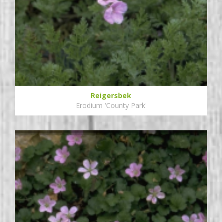
Reigersbek
Erodium 'County Park'