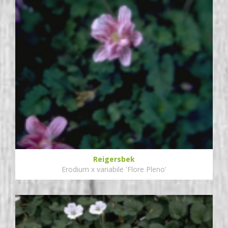
Reigersbek
Erodium x variabile 'Flore Pleno'