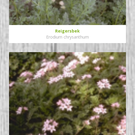
Reigersbek
Erodium chrysanthum