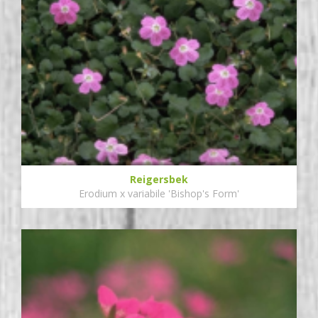
Reigersbek
Erodium x variabile 'Bishop's Form'