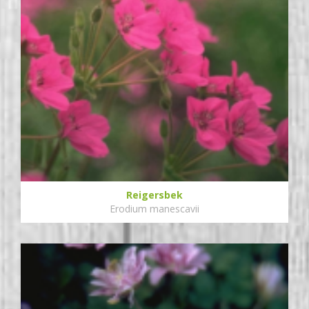
Reigersbek
Erodium manescavii