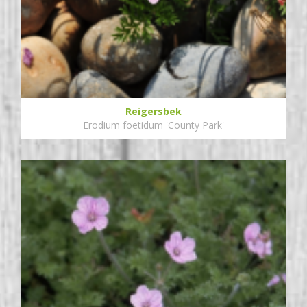
Reigersbek
Erodium foetidum 'County Park'