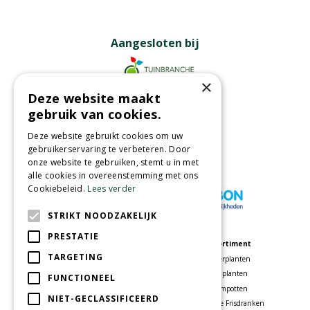
Aangesloten bij
×
Deze website maakt
Partners
gebruik van cookies.
Deze website gebruikt cookies om uw
gebruikerservaring te verbeteren. Door
onze website te gebruiken, stemt u in met
Wij accepteren
alle cookies in overeenstemming met ons
Cookiebeleid.
Lees verder
STRIKT NOODZAKELIJK
PRESTATIE
Meer informatie
Assortiment
TARGETING
Tuincentrum
Kamerplanten
Speelparadijs
Tuinplanten
FUNCTIONEEL
Bloemenwinkel
Bloempotten
NIET-GECLASSIFICEERD
Woonwinkel
Voordelige Frisdranken