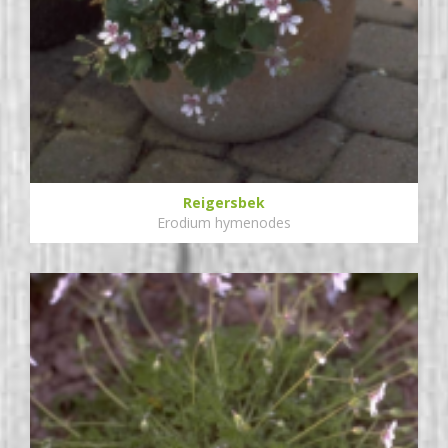
Reigersbek
Erodium hymenodes