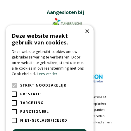
Aangesloten bij
×
Deze website maakt
Partners
gebruik van cookies.
Deze website gebruikt cookies om uw
gebruikerservaring te verbeteren. Door
onze website te gebruiken, stemt u in met
Wij accepteren
alle cookies in overeenstemming met ons
Cookiebeleid.
Lees verder
STRIKT NOODZAKELIJK
PRESTATIE
Meer informatie
Assortiment
TARGETING
Tuincentrum
Kamerplanten
Speelparadijs
Tuinplanten
FUNCTIONEEL
Bloemenwinkel
Bloempotten
NIET-GECLASSIFICEERD
Woonwinkel
Voordelige Frisdranken