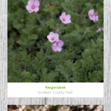
Reigersbek
Erodium 'County Park'