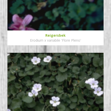
Reigersbek
Erodium x variabile 'Flore Pleno'