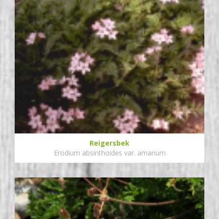
Reigersbek
Erodium absinthoides var. amanum