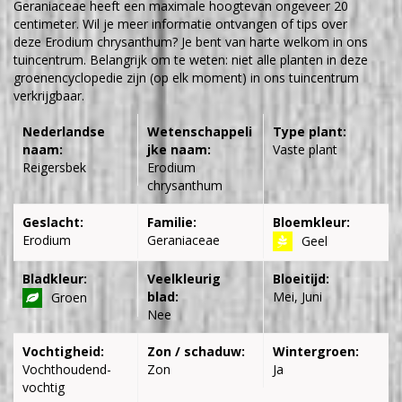
Geraniaceae heeft een maximale hoogtevan ongeveer 20
centimeter. Wil je meer informatie ontvangen of tips over
deze Erodium chrysanthum? Je bent van harte welkom in ons
tuincentrum. Belangrijk om te weten: niet alle planten in deze
groenencyclopedie zijn (op elk moment) in ons tuincentrum
verkrijgbaar.
Nederlandse
Wetenschappeli
Type plant:
naam:
jke naam:
Vaste plant
Reigersbek
Erodium
chrysanthum
Geslacht:
Familie:
Bloemkleur:
Erodium
Geraniaceae
Geel
Bladkleur:
Veelkleurig
Bloeitijd:
blad:
Mei, Juni
Groen
Nee
Vochtigheid:
Zon / schaduw:
Wintergroen:
Vochthoudend-
Zon
Ja
vochtig