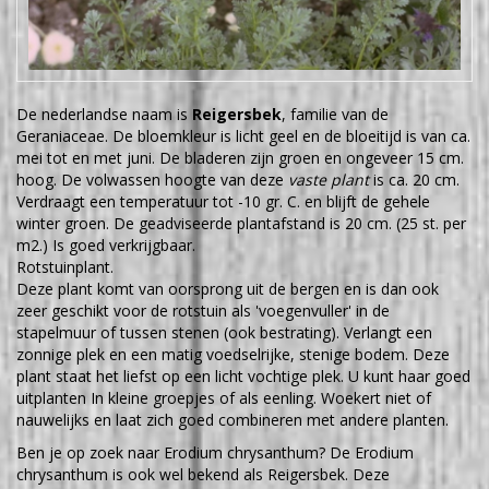
De nederlandse naam is
Reigersbek
, familie van de
Geraniaceae. De bloemkleur is licht geel en de bloeitijd is van ca.
mei tot en met juni. De bladeren zijn groen en ongeveer 15 cm.
hoog. De volwassen hoogte van deze
vaste plant
is ca. 20 cm.
Verdraagt een temperatuur tot -10 gr. C. en blijft de gehele
winter groen. De geadviseerde plantafstand is 20 cm. (25 st. per
m2.) Is goed verkrijgbaar.
Rotstuinplant.
Deze plant komt van oorsprong uit de bergen en is dan ook
zeer geschikt voor de rotstuin als 'voegenvuller' in de
stapelmuur of tussen stenen (ook bestrating). Verlangt een
zonnige plek en een matig voedselrijke, stenige bodem. Deze
plant staat het liefst op een licht vochtige plek. U kunt haar goed
uitplanten In kleine groepjes of als eenling. Woekert niet of
nauwelijks en laat zich goed combineren met andere planten.
Ben je op zoek naar Erodium chrysanthum? De Erodium
chrysanthum is ook wel bekend als Reigersbek. Deze