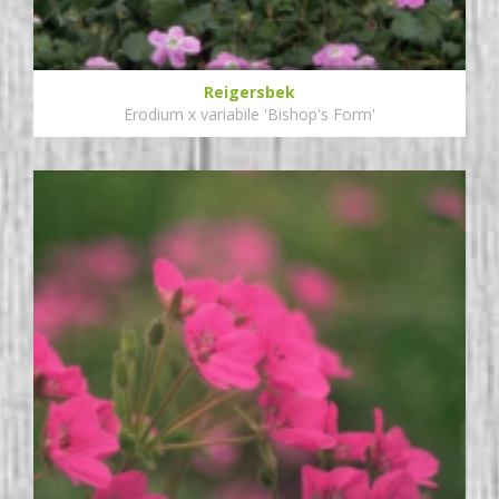
Reigersbek
Erodium x variabile 'Bishop's Form'