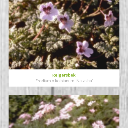
Reigersbek
Erodium x kolbianum 'Natasha'