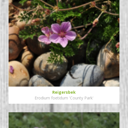
Reigersbek
Erodium foetidum 'County Park'