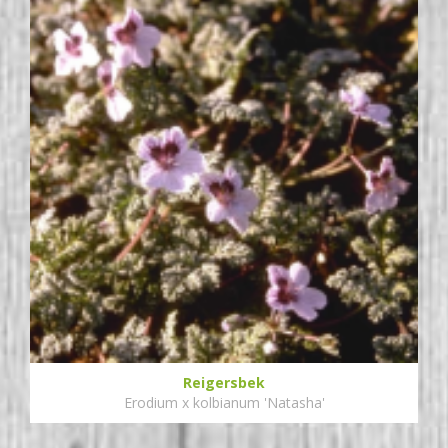
Reigersbek
Erodium x kolbianum 'Natasha'