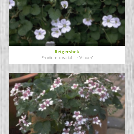
Reigersbek
Erodium x variabile 'Album'