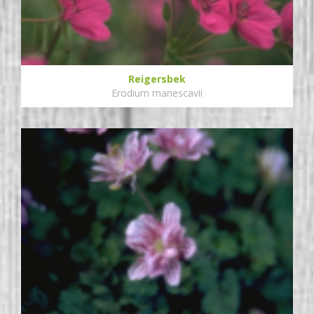
Reigersbek
Erodium manescavii