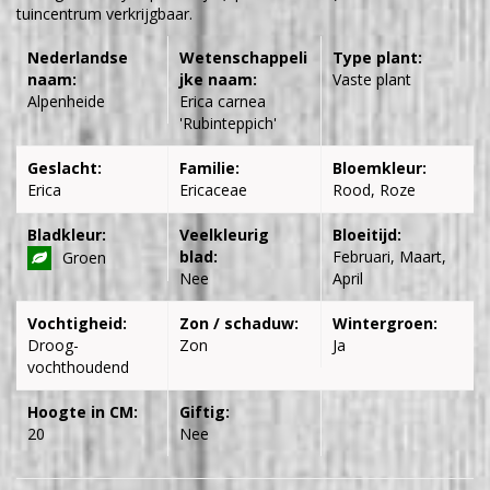
tuincentrum verkrijgbaar.
Nederlandse
Wetenschappeli
Type plant:
naam:
jke naam:
Vaste plant
Alpenheide
Erica carnea
'Rubinteppich'
Geslacht:
Familie:
Bloemkleur:
Erica
Ericaceae
Rood, Roze
Bladkleur:
Veelkleurig
Bloeitijd:
blad:
Februari, Maart,
Groen
Nee
April
Vochtigheid:
Zon / schaduw:
Wintergroen:
Droog-
Zon
Ja
vochthoudend
Hoogte in CM:
Giftig:
20
Nee