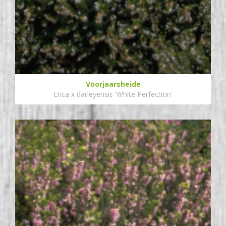
Voorjaarsheide
Erica x darleyensis 'White Perfection'