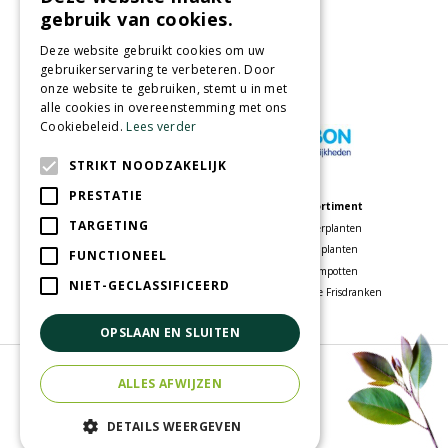
Partners
gebruik van cookies.
Deze website gebruikt cookies om uw
gebruikerservaring te verbeteren. Door
onze website te gebruiken, stemt u in met
Wij accepteren
alle cookies in overeenstemming met ons
Cookiebeleid.
Lees verder
STRIKT NOODZAKELIJK
PRESTATIE
Meer informatie
Assortiment
TARGETING
Tuincentrum
Kamerplanten
Speelparadijs
Tuinplanten
FUNCTIONEEL
Bloemenwinkel
Bloempotten
NIET-GECLASSIFICEERD
Woonwinkel
Voordelige Frisdranken
OPSLAAN EN SLUITEN
© Tuincentrum Oosterhout
ALLES AFWIJZEN
Green Solutions
Tuincentrum Overzicht
DETAILS WEERGEVEN
Privacy policy