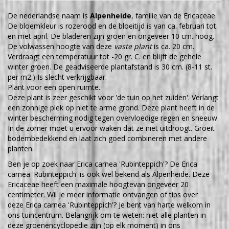
De nederlandse naam is
Alpenheide
, familie van de Ericaceae.
De bloemkleur is rozerood en de bloeitijd is van ca. februari tot
en met april. De bladeren zijn groen en ongeveer 10 cm. hoog.
De volwassen hoogte van deze
vaste plant
is ca. 20 cm.
Verdraagt een temperatuur tot -20 gr. C. en blijft de gehele
winter groen. De geadviseerde plantafstand is 30 cm. (8-11 st.
per m2.) Is slecht verkrijgbaar.
Plant voor een open ruimte.
Deze plant is zeer geschikt voor 'de tuin op het zuiden'. Verlangt
een zonnige plek op niet te arme grond. Deze plant heeft in de
winter bescherming nodig tegen overvloedige regen en sneeuw.
In de zomer moet u ervoor waken dat ze niet uitdroogt. Groeit
bodembedekkend en laat zich goed combineren met andere
planten.
Ben je op zoek naar Erica carnea 'Rubinteppich'? De Erica
carnea 'Rubinteppich' is ook wel bekend als Alpenheide. Deze
Ericaceae heeft een maximale hoogtevan ongeveer 20
centimeter. Wil je meer informatie ontvangen of tips over
deze Erica carnea 'Rubinteppich'? Je bent van harte welkom in
ons tuincentrum. Belangrijk om te weten: niet alle planten in
deze groenencyclopedie zijn (op elk moment) in ons