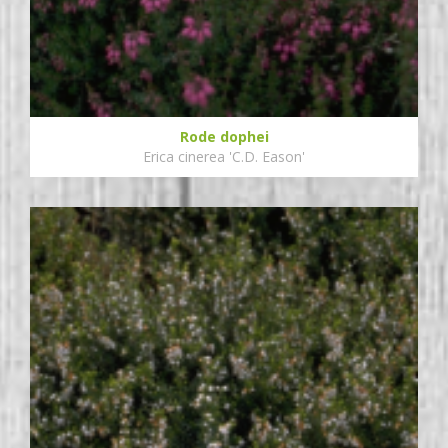
Rode dophei
Erica cinerea 'C.D. Eason'