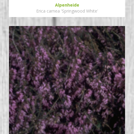
Alpenheide
Erica carnea 'Springwood White'