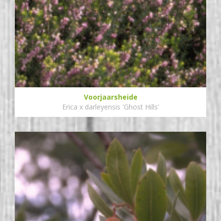
Voorjaarsheide
Erica x darleyensis 'Ghost Hills'