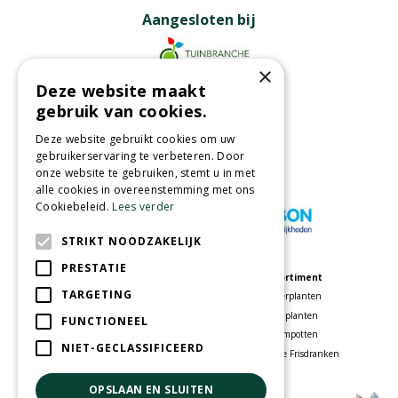
Aangesloten bij
×
Deze website maakt
Partners
gebruik van cookies.
Deze website gebruikt cookies om uw
gebruikerservaring te verbeteren. Door
onze website te gebruiken, stemt u in met
Wij accepteren
alle cookies in overeenstemming met ons
Cookiebeleid.
Lees verder
STRIKT NOODZAKELIJK
PRESTATIE
Meer informatie
Assortiment
TARGETING
Tuincentrum
Kamerplanten
Speelparadijs
Tuinplanten
FUNCTIONEEL
Bloemenwinkel
Bloempotten
NIET-GECLASSIFICEERD
Woonwinkel
Voordelige Frisdranken
OPSLAAN EN SLUITEN