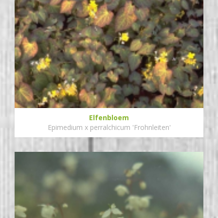
Elfenbloem
Epimedium x perralchicum 'Frohnleiten'