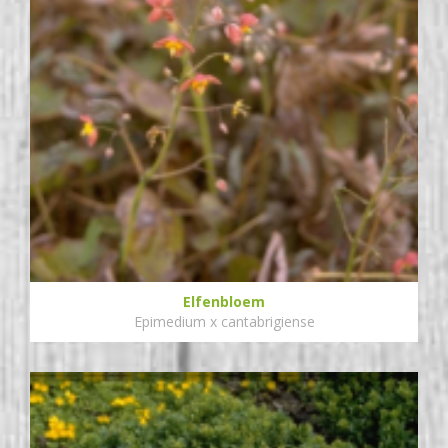
Elfenbloem
Epimedium x cantabrigiense