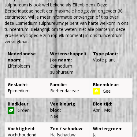
sulphureum is ook wel bekend als Elfenbloem. Deze
Berberidaceae heeft een maximale hoogtevan ongeveer 30
centimeter. Wil je meer informatie ontvangen of tips over
deze Epimedium sulphureum? Je bent van harte welkom in ons
tuincentrum. Belangrijk om te weten: niet alle planten in deze
groenencyclopedie zijn (op elk moment) in ons tuincentrum
verkrijgbaar.
Nederlandse
Wetenschappeli
Type plant:
naam:
jke naam:
Vaste plant
Elfenbloem
Epimedium
sulphureum
Geslacht:
Familie:
Bloemkleur:
Epimedium
Berberidaceae
Geel
Bladkleur:
Veelkleurig
Bloeitijd:
blad:
April, Mei
Groen
Nee
Vochtigheid:
Zon / schaduw:
Wintergroen:
Vochthoudend
Halfschaduw
Ja