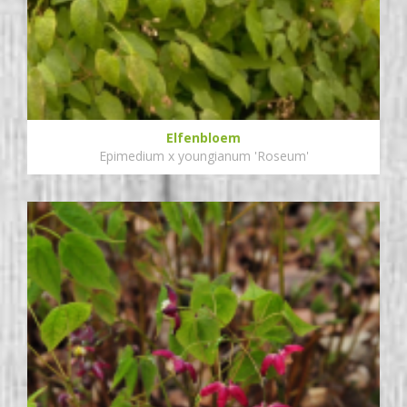
Elfenbloem
Epimedium x youngianum 'Roseum'