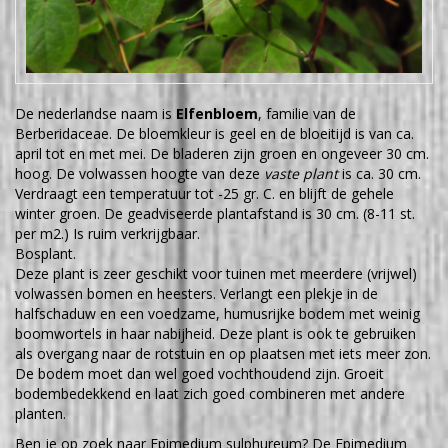
De nederlandse naam is
Elfenbloem
, familie van de
Berberidaceae. De bloemkleur is geel en de bloeitijd is van ca.
april tot en met mei. De bladeren zijn groen en ongeveer 30 cm.
hoog. De volwassen hoogte van deze
vaste plant
is ca. 30 cm.
Verdraagt een temperatuur tot -25 gr. C. en blijft de gehele
winter groen. De geadviseerde plantafstand is 30 cm. (8-11 st.
per m2.) Is ruim verkrijgbaar.
Bosplant.
Deze plant is zeer geschikt voor tuinen met meerdere (vrijwel)
volwassen bomen en heesters. Verlangt een plekje in de
halfschaduw en een voedzame, humusrijke bodem met weinig
boomwortels in haar nabijheid. Deze plant is ook te gebruiken
als overgang naar de rotstuin en op plaatsen met iets meer zon.
De bodem moet dan wel goed vochthoudend zijn. Groeit
bodembedekkend en laat zich goed combineren met andere
planten.
Ben je op zoek naar Epimedium sulphureum? De Epimedium