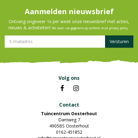
Aanmelden nieuwsbrief
Ontvang ongeveer 1x per week onze nieuwsbrief met acties,
nieuws & activiteiten!
We slaan uw gegevens op conform onze
privacy policy
.
Volg ons
Contact
Tuincentrum Oosterhout
Damweg 7
4905BS Oosterhout
0162-451852