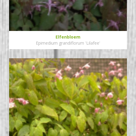
Elfenbloem
Epimedium grandiflorum 'Lilafee'