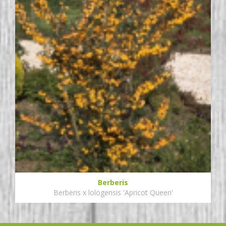
Berberis
Berberis x lologensis 'Apricot Queen'