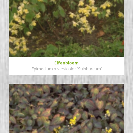
Elfenbloem
Epimedium x versicolor 'Sulphureum'