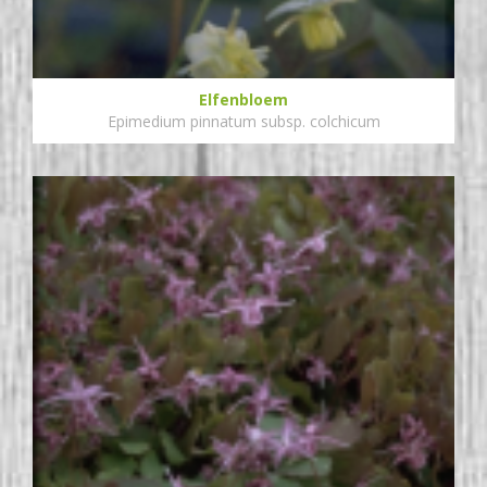
Elfenbloem
Epimedium pinnatum subsp. colchicum