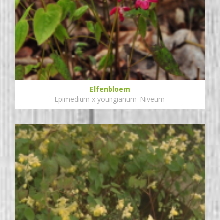
Elfenbloem
Epimedium x youngianum 'Niveum'