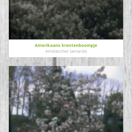
Amerikaans krentenboompje
Amelanchier lamarckii