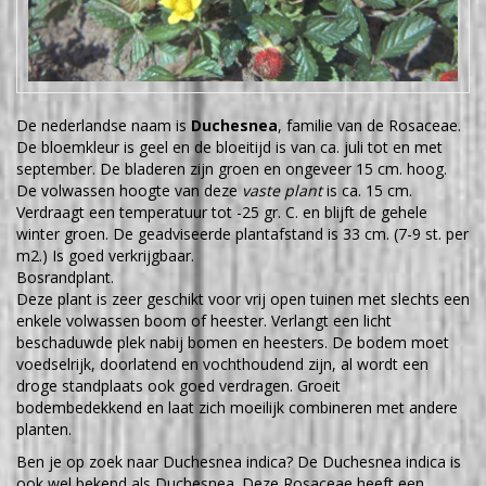
De nederlandse naam is
Duchesnea
, familie van de Rosaceae.
De bloemkleur is geel en de bloeitijd is van ca. juli tot en met
september. De bladeren zijn groen en ongeveer 15 cm. hoog.
De volwassen hoogte van deze
vaste plant
is ca. 15 cm.
Verdraagt een temperatuur tot -25 gr. C. en blijft de gehele
winter groen. De geadviseerde plantafstand is 33 cm. (7-9 st. per
m2.) Is goed verkrijgbaar.
Bosrandplant.
Deze plant is zeer geschikt voor vrij open tuinen met slechts een
enkele volwassen boom of heester. Verlangt een licht
beschaduwde plek nabij bomen en heesters. De bodem moet
voedselrijk, doorlatend en vochthoudend zijn, al wordt een
droge standplaats ook goed verdragen. Groeit
bodembedekkend en laat zich moeilijk combineren met andere
planten.
Ben je op zoek naar Duchesnea indica? De Duchesnea indica is
ook wel bekend als Duchesnea. Deze Rosaceae heeft een