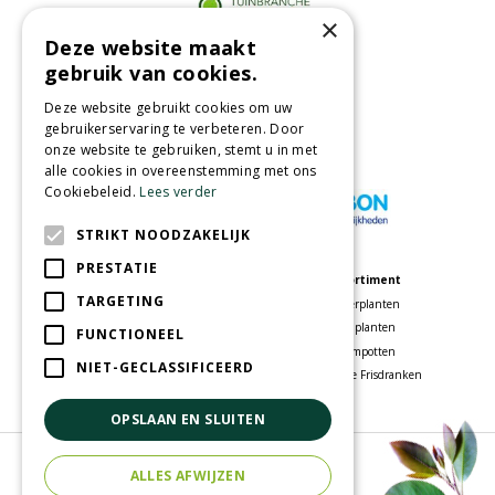
×
Deze website maakt
Partners
gebruik van cookies.
Deze website gebruikt cookies om uw
gebruikerservaring te verbeteren. Door
onze website te gebruiken, stemt u in met
Wij accepteren
alle cookies in overeenstemming met ons
Cookiebeleid.
Lees verder
STRIKT NOODZAKELIJK
PRESTATIE
Meer informatie
Assortiment
TARGETING
Tuincentrum
Kamerplanten
Speelparadijs
Tuinplanten
FUNCTIONEEL
Bloemenwinkel
Bloempotten
NIET-GECLASSIFICEERD
Woonwinkel
Voordelige Frisdranken
OPSLAAN EN SLUITEN
© Tuincentrum Oosterhout
ALLES AFWIJZEN
Green Solutions