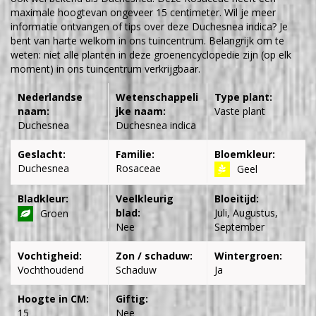
maximale hoogtevan ongeveer 15 centimeter. Wil je meer
informatie ontvangen of tips over deze Duchesnea indica? Je
bent van harte welkom in ons tuincentrum. Belangrijk om te
weten: niet alle planten in deze groenencyclopedie zijn (op elk
moment) in ons tuincentrum verkrijgbaar.
Nederlandse
Wetenschappeli
Type plant:
naam:
jke naam:
Vaste plant
Duchesnea
Duchesnea indica
Geslacht:
Familie:
Bloemkleur:
Duchesnea
Rosaceae
Geel
Bladkleur:
Veelkleurig
Bloeitijd:
blad:
Juli, Augustus,
Groen
Nee
September
Vochtigheid:
Zon / schaduw:
Wintergroen:
Vochthoudend
Schaduw
Ja
Hoogte in CM:
Giftig:
15
Nee