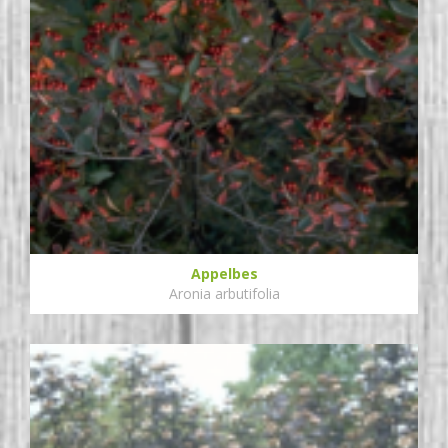
Appelbes
Aronia arbutifolia