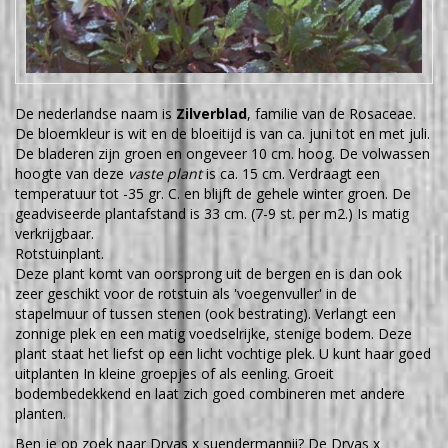
De nederlandse naam is
Zilverblad
, familie van de Rosaceae.
De bloemkleur is wit en de bloeitijd is van ca. juni tot en met juli.
De bladeren zijn groen en ongeveer 10 cm. hoog. De volwassen
hoogte van deze
vaste plant
is ca. 15 cm. Verdraagt een
temperatuur tot -35 gr. C. en blijft de gehele winter groen. De
geadviseerde plantafstand is 33 cm. (7-9 st. per m2.) Is matig
verkrijgbaar.
Rotstuinplant.
Deze plant komt van oorsprong uit de bergen en is dan ook
zeer geschikt voor de rotstuin als 'voegenvuller' in de
stapelmuur of tussen stenen (ook bestrating). Verlangt een
zonnige plek en een matig voedselrijke, stenige bodem. Deze
plant staat het liefst op een licht vochtige plek. U kunt haar goed
uitplanten In kleine groepjes of als eenling. Groeit
bodembedekkend en laat zich goed combineren met andere
planten.
Ben je op zoek naar Dryas x suendermannii? De Dryas x