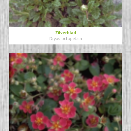
Zilverblad
Dryas octopetala