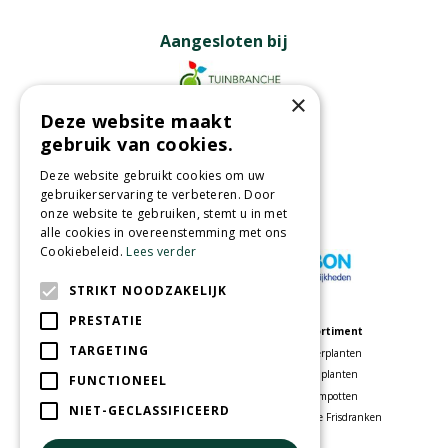
Aangesloten bij
×
Deze website maakt
Partners
gebruik van cookies.
Deze website gebruikt cookies om uw
gebruikerservaring te verbeteren. Door
onze website te gebruiken, stemt u in met
Wij accepteren
alle cookies in overeenstemming met ons
Cookiebeleid.
Lees verder
STRIKT NOODZAKELIJK
PRESTATIE
Meer informatie
Assortiment
TARGETING
Tuincentrum
Kamerplanten
Speelparadijs
Tuinplanten
FUNCTIONEEL
Bloemenwinkel
Bloempotten
NIET-GECLASSIFICEERD
Woonwinkel
Voordelige Frisdranken