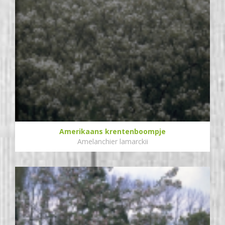
Amerikaans krentenboompje
Amelanchier lamarckii