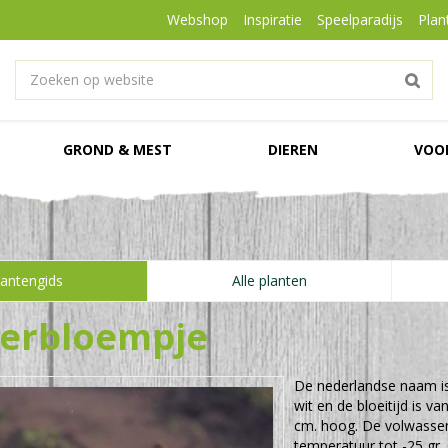
Webshop
Inspiratie
Speelparadijs
Plan
GROND & MEST
DIEREN
VOO
lantengids
Alle planten
erbloempje
De nederlandse naam i
wit en de bloeitijd is v
cm. hoog. De volwasse
temperatuur tot -25 gr. 