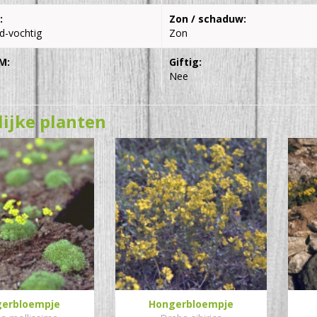
:
Zon / schaduw:
d-vochtig
Zon
M:
Giftig:
Nee
lijke planten
erbloempje
Hongerbloempje