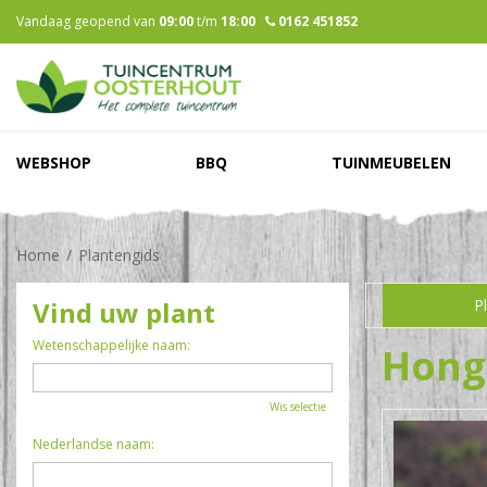
Ga
Vandaag geopend van
09:00
t/m
18:00
0162 451852
naar
content
WEBSHOP
BBQ
TUINMEUBELEN
Home
Plantengids
Vind uw plant
P
Wetenschappelijke naam:
Hong
Wis selectie
Nederlandse naam: