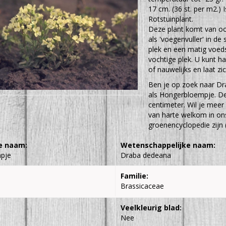
17 cm. (36 st. per m2.) I
Rotstuinplant.
Deze plant komt van oor
als 'voegenvuller' in d
plek en een matig voedse
vochtige plek. U kunt ha
of nauwelijks en laat z
Ben je op zoek naar D
als Hongerbloempje. D
centimeter. Wil je meer
van harte welkom in ons
groenencyclopedie zijn 
e naam:
Wetenschappelijke naam:
pje
Draba dedeana
Familie:
Brassicaceae
Veelkleurig blad:
Nee