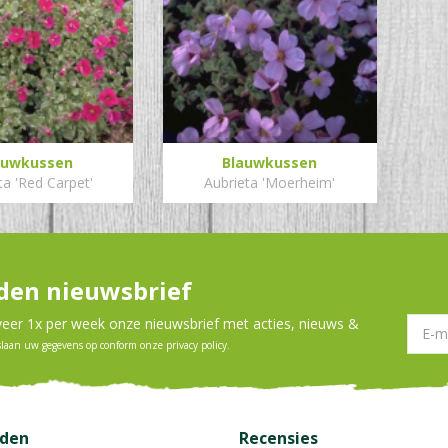
auwkussen
Blauwkussen
ta 'Red Carpet'
Aubrieta 'Moerheim'
en nieuwsbrief
er 1x per week onze nieuwsbrief met acties, nieuws &
slaan uw gegevens op conform onze
privacy policy
.
jden
Recensies