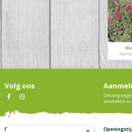
Bl
Aubrie
Volg ons
Aanmeld
Ontvang ongeve
activiteiten!
We 
Contact
Openingsti
×