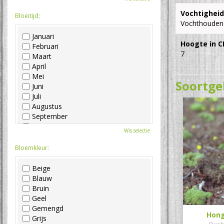
Vochtigheid
Bloeitijd:
Vochthouden
Januari
Hoogte in C
Februari
7
Maart
April
Mei
Soortge
Juni
Juli
Augustus
September
Oktober
Wis selectie
November
December
Bloemkleur:
Beige
Blauw
Bruin
Geel
Gemengd
Hong
Grijs