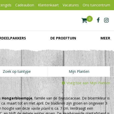
tengids
Cadeaubon
Klantenkaart
Vacatures
Ons tuincentrum
RDEELPAKKERS
DE PROEFTUIN
MEER
Zoek op tuintype
Mijn Planten
Voeg toe aan Mijn Planten
s
Hongerbloempje
, familie van de Brassicaceae. De bloemkleur is
an ca. maart tot en met april. De bladeren zijn groen en ongeveer 3
n hoogte van deze
vaste plant
is ca. 7 cm. Verdraagt een
C. en blijft de gehele winter groen. De geadviseerde plantafstand is