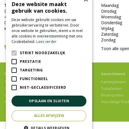
Deze website maakt
Tuincentrum Oosterhout
Maandag
gebruik van cookies.
Damweg 7
Dinsdag
4905BS Oosterhout
Woensdag
Deze website gebruikt cookies om uw
0162-451852
Donderdag
gebruikerservaring te verbeteren. Door
info@tuincentrumoosterhout.nl
Vrijdag
onze website te gebruiken, stemt u in met
Zaterdag
alle cookies in overeenstemming met ons
Zondag
Cookiebeleid.
Lees verder
Toon alle open
STRIKT NOODZAKELIJK
PRESTATIE
TARGETING
Meer informatie
Assortiment
FUNCTIONEEL
Tuincentrum
Kamerplanten
NIET-GECLASSIFICEERD
Speelparadijs
Tuinplanten
Bloemenwinkel
Bloempotten
OPSLAAN EN SLUITEN
Woonwinkel
Voordelige Fris
ALLES AFWIJZEN
DETAILS WEERGEVEN