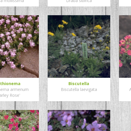
a mollissima
Draba sibirica
thionema
Biscutella
onema armenum
Biscutella laevigata
arley Rose'