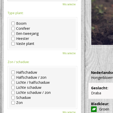
Wis selectie
Type plant:
Boom
Conifeer
Een-tweejarig
Heester
Vaste plant
Wis selectie
Zon / schaduw:
Halfschaduw
Nederlands
Halfschaduw / zon
Hongerbloem
Lichte / halfschaduw
Lichte schaduw
Geslacht:
Lichte schaduw / zon
Draba
Schaduw
Zon
Bladkleur:
Groen
Wis selectie