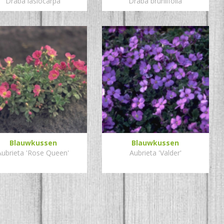
Draba lasiocarpa
Draba bruniifolia
Blauwkussen
Blauwkussen
Aubrieta 'Rose Queen'
Aubrieta 'Valder'