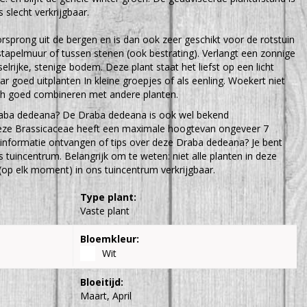
s slecht verkrijgbaar.
sprong uit de bergen en is dan ook zeer geschikt voor de rotstuin
e stapelmuur of tussen stenen (ook bestrating). Verlangt een zonnige
lrijke, stenige bodem. Deze plant staat het liefst op een licht
ar goed uitplanten In kleine groepjes of als eenling. Woekert niet
ich goed combineren met andere planten.
raba dedeana? De Draba dedeana is ook wel bekend
eze Brassicaceae heeft een maximale hoogtevan ongeveer 7
 informatie ontvangen of tips over deze Draba dedeana? Je bent
 tuincentrum. Belangrijk om te weten: niet alle planten in deze
(op elk moment) in ons tuincentrum verkrijgbaar.
Type plant:
Vaste plant
Bloemkleur:
Wit
Bloeitijd:
Maart, April