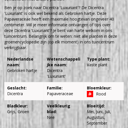
Ben je op zoek naar Dicentra 'Luxuriant'? De Dicentra
'Luxuriant' is ook wel bekend als Gebroken hartje. Deze
Papaveraceae heeft een maximale hoogtevan ongeveer 40
centimeter. Wil je meer informatie ontvangen of tips over
deze Dicentra 'Luxuriant'? Je bent van harte welkom in ons
tuincentrum. Belangrijk om te weten: niet alle planten in deze
groenencyclopedie zijn (op elk moment) in ons tuincentrum
verkrijgbaar.
Nederlandse
Wetenschappeli
Type plant:
naam:
jke naam:
Vaste plant
Gebroken hartje
Dicentra
'Luxuriant'
Geslacht:
Familie:
Bloemkleur:
Dicentra
Papaveraceae
Rood
Bladkleur:
Veelkleurig
Bloeitijd:
Grijs, Groen
blad:
Mei, Juni, Juli,
Nee
Augustus,
September