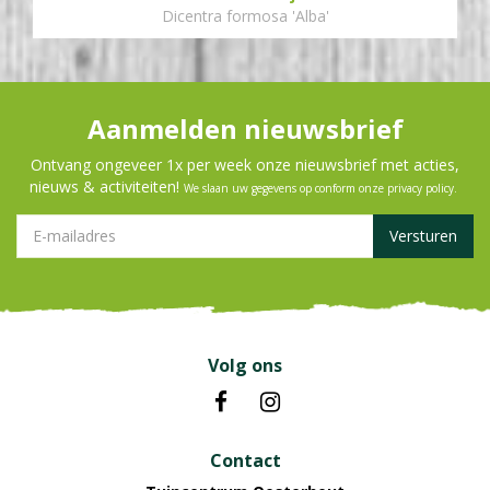
Dicentra formosa 'Alba'
Aanmelden nieuwsbrief
Ontvang ongeveer 1x per week onze nieuwsbrief met acties,
nieuws & activiteiten!
We slaan uw gegevens op conform onze
privacy policy
.
Volg ons
Contact