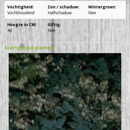
Vochtigheid:
Zon / schaduw:
Wintergroen:
Vochthoudend
Halfschaduw
Nee
Hoogte in CM:
Giftig:
40
Nee
Soortgelijke planten