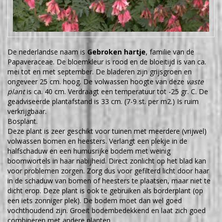
De nederlandse naam is
Gebroken hartje
, familie van de
Papaveraceae. De bloemkleur is rood en de bloeitijd is van ca.
mei tot en met september. De bladeren zijn grijsgroen en
ongeveer 25 cm. hoog. De volwassen hoogte van deze
vaste
plant
is ca. 40 cm. Verdraagt een temperatuur tot -25 gr. C. De
geadviseerde plantafstand is 33 cm. (7-9 st. per m2.) Is ruim
verkrijgbaar.
Bosplant.
Deze plant is zeer geschikt voor tuinen met meerdere (vrijwel)
volwassen bomen en heesters. Verlangt een plekje in de
halfschaduw en een humusrijke bodem met weinig
boomwortels in haar nabijheid. Direct zonlicht op het blad kan
voor problemen zorgen. Zorg dus voor gefilterd licht door haar
in de schaduw van bomen of heesters te plaatsen, maar niet te
dicht erop. Deze plant is ook te gebruiken als borderplant (op
een iets zonniger plek). De bodem moet dan wel goed
vochthoudend zijn. Groeit bodembedekkend en laat zich goed
combineren met andere planten.