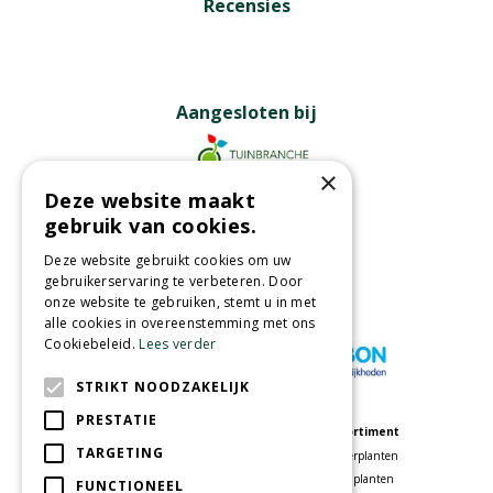
Recensies
Aangesloten bij
×
Deze website maakt
Partners
gebruik van cookies.
Deze website gebruikt cookies om uw
gebruikerservaring te verbeteren. Door
onze website te gebruiken, stemt u in met
Wij accepteren
alle cookies in overeenstemming met ons
Cookiebeleid.
Lees verder
STRIKT NOODZAKELIJK
PRESTATIE
Meer informatie
Assortiment
TARGETING
Tuincentrum
Kamerplanten
Speelparadijs
Tuinplanten
FUNCTIONEEL