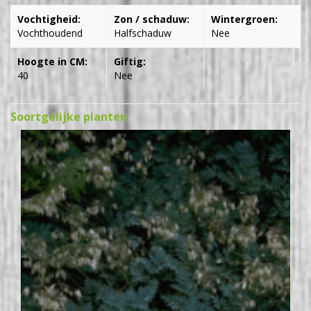
Vochtigheid:
Zon / schaduw:
Wintergroen:
Vochthoudend
Halfschaduw
Nee
Hoogte in CM:
Giftig:
40
Nee
Soortgelijke planten