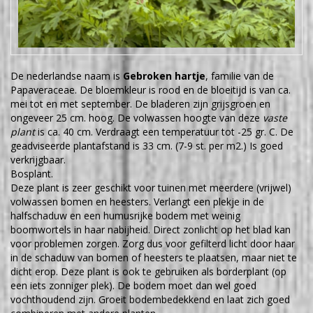
De nederlandse naam is
Gebroken hartje
, familie van de
Papaveraceae. De bloemkleur is rood en de bloeitijd is van ca.
mei tot en met september. De bladeren zijn grijsgroen en
ongeveer 25 cm. hoog. De volwassen hoogte van deze
vaste
plant
is ca. 40 cm. Verdraagt een temperatuur tot -25 gr. C. De
geadviseerde plantafstand is 33 cm. (7-9 st. per m2.) Is goed
verkrijgbaar.
Bosplant.
Deze plant is zeer geschikt voor tuinen met meerdere (vrijwel)
volwassen bomen en heesters. Verlangt een plekje in de
halfschaduw en een humusrijke bodem met weinig
boomwortels in haar nabijheid. Direct zonlicht op het blad kan
voor problemen zorgen. Zorg dus voor gefilterd licht door haar
in de schaduw van bomen of heesters te plaatsen, maar niet te
dicht erop. Deze plant is ook te gebruiken als borderplant (op
een iets zonniger plek). De bodem moet dan wel goed
vochthoudend zijn. Groeit bodembedekkend en laat zich goed