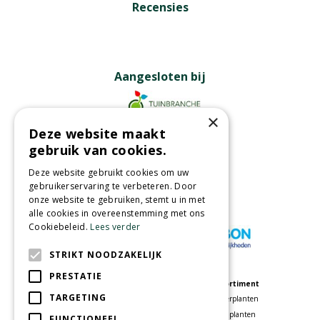
Recensies
Aangesloten bij
×
Deze website maakt
Partners
gebruik van cookies.
Deze website gebruikt cookies om uw
gebruikerservaring te verbeteren. Door
onze website te gebruiken, stemt u in met
Wij accepteren
alle cookies in overeenstemming met ons
Cookiebeleid.
Lees verder
STRIKT NOODZAKELIJK
PRESTATIE
Meer informatie
Assortiment
TARGETING
Tuincentrum
Kamerplanten
Speelparadijs
Tuinplanten
FUNCTIONEEL