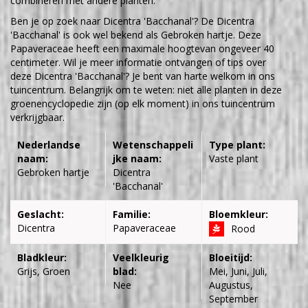
combineren met andere planten.
Ben je op zoek naar Dicentra 'Bacchanal'? De Dicentra
'Bacchanal' is ook wel bekend als Gebroken hartje. Deze
Papaveraceae heeft een maximale hoogtevan ongeveer 40
centimeter. Wil je meer informatie ontvangen of tips over
deze Dicentra 'Bacchanal'? Je bent van harte welkom in ons
tuincentrum. Belangrijk om te weten: niet alle planten in deze
groenencyclopedie zijn (op elk moment) in ons tuincentrum
verkrijgbaar.
Nederlandse
Wetenschappeli
Type plant:
naam:
jke naam:
Vaste plant
Gebroken hartje
Dicentra
'Bacchanal'
Geslacht:
Familie:
Bloemkleur:
Dicentra
Papaveraceae
Rood
Bladkleur:
Veelkleurig
Bloeitijd:
Grijs, Groen
blad:
Mei, Juni, Juli,
Nee
Augustus,
September