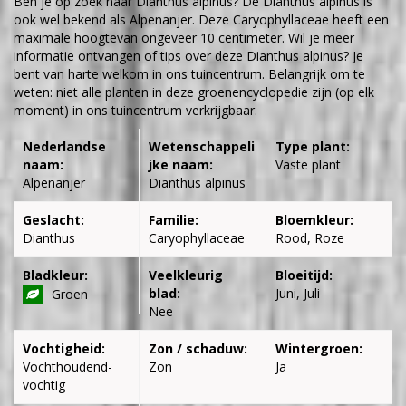
Ben je op zoek naar Dianthus alpinus? De Dianthus alpinus is
ook wel bekend als Alpenanjer. Deze Caryophyllaceae heeft een
maximale hoogtevan ongeveer 10 centimeter. Wil je meer
informatie ontvangen of tips over deze Dianthus alpinus? Je
bent van harte welkom in ons tuincentrum. Belangrijk om te
weten: niet alle planten in deze groenencyclopedie zijn (op elk
moment) in ons tuincentrum verkrijgbaar.
Nederlandse
Wetenschappeli
Type plant:
naam:
jke naam:
Vaste plant
Alpenanjer
Dianthus alpinus
Geslacht:
Familie:
Bloemkleur:
Dianthus
Caryophyllaceae
Rood, Roze
Bladkleur:
Veelkleurig
Bloeitijd:
blad:
Juni, Juli
Groen
Nee
Vochtigheid:
Zon / schaduw:
Wintergroen:
Vochthoudend-
Zon
Ja
vochtig