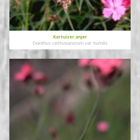
Kartuizer anjer
Dianthus carthusianorum var. humilis