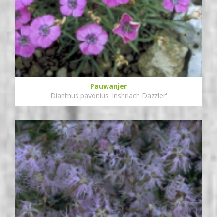
Pauwanjer
Dianthus pavonius 'Inshriach Dazzler'