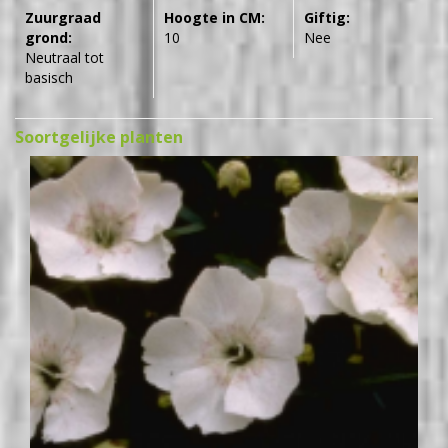
Zuurgraad
Hoogte in CM:
Giftig:
grond:
10
Nee
Neutraal tot
basisch
Soortgelijke planten