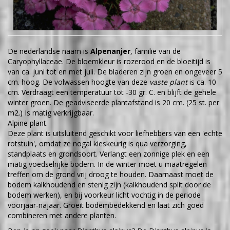
De nederlandse naam is
Alpenanjer
, familie van de
Caryophyllaceae. De bloemkleur is rozerood en de bloeitijd is
van ca. juni tot en met juli. De bladeren zijn groen en ongeveer 5
cm. hoog. De volwassen hoogte van deze
vaste plant
is ca. 10
cm. Verdraagt een temperatuur tot -30 gr. C. en blijft de gehele
winter groen. De geadviseerde plantafstand is 20 cm. (25 st. per
m2.) Is matig verkrijgbaar.
Alpine plant.
Deze plant is uitsluitend geschikt voor liefhebbers van een 'echte
rotstuin', omdat ze nogal kieskeurig is qua verzorging,
standplaats en grondsoort. Verlangt een zonnige plek en een
matig voedselrijke bodem. In de winter moet u maatregelen
treffen om de grond vrij droog te houden. Daarnaast moet de
bodem kalkhoudend en stenig zijn (kalkhoudend split door de
bodem werken), en bij voorkeur licht vochtig in de periode
voorjaar-najaar. Groeit bodembedekkend en laat zich goed
combineren met andere planten.