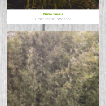
Ruwe smele
Deschampsia cespitosa