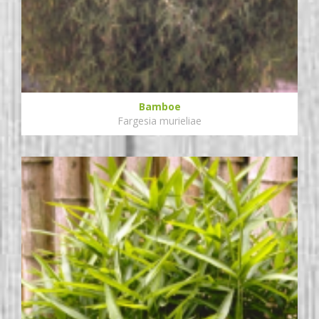
Bamboe
Fargesia murieliae