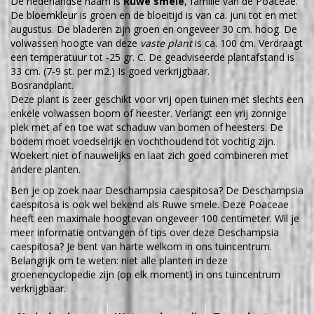
De nederlandse naam is
Ruwe smele
, familie van de Poaceae.
De bloemkleur is groen en de bloeitijd is van ca. juni tot en met
augustus. De bladeren zijn groen en ongeveer 30 cm. hoog. De
volwassen hoogte van deze
vaste plant
is ca. 100 cm. Verdraagt
een temperatuur tot -25 gr. C. De geadviseerde plantafstand is
33 cm. (7-9 st. per m2.) Is goed verkrijgbaar.
Bosrandplant.
Deze plant is zeer geschikt voor vrij open tuinen met slechts een
enkele volwassen boom of heester. Verlangt een vrij zonnige
plek met af en toe wat schaduw van bomen of heesters. De
bodem moet voedselrijk en vochthoudend tot vochtig zijn.
Woekert niet of nauwelijks en laat zich goed combineren met
andere planten.
Ben je op zoek naar Deschampsia caespitosa? De Deschampsia
caespitosa is ook wel bekend als Ruwe smele. Deze Poaceae
heeft een maximale hoogtevan ongeveer 100 centimeter. Wil je
meer informatie ontvangen of tips over deze Deschampsia
caespitosa? Je bent van harte welkom in ons tuincentrum.
Belangrijk om te weten: niet alle planten in deze
groenencyclopedie zijn (op elk moment) in ons tuincentrum
verkrijgbaar.