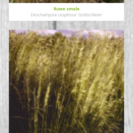
Ruwe smele
Deschampsia cespitosa 'Goldschleier'