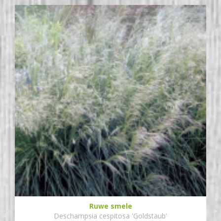
Ruwe smele
Deschampsia cespitosa 'Goldstaub'