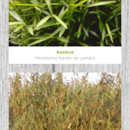
Bamboe
Pleioblastus humilis var. pumilus