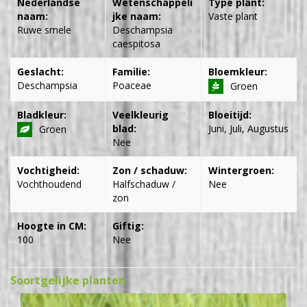
Nederlandse
Wetenschappeli
Type plant:
naam:
jke naam:
Vaste plant
Ruwe smele
Deschampsia
caespitosa
Geslacht:
Familie:
Bloemkleur:
Deschampsia
Poaceae
Groen
Bladkleur:
Veelkleurig
Bloeitijd:
blad:
Juni, Juli, Augustus
Groen
Nee
Vochtigheid:
Zon / schaduw:
Wintergroen:
Vochthoudend
Halfschaduw /
Nee
zon
Hoogte in CM:
Giftig:
100
Nee
Soortgelijke planten