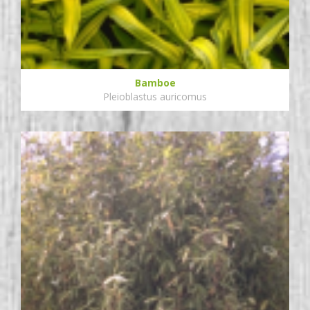
Bamboe
Pleioblastus auricomus