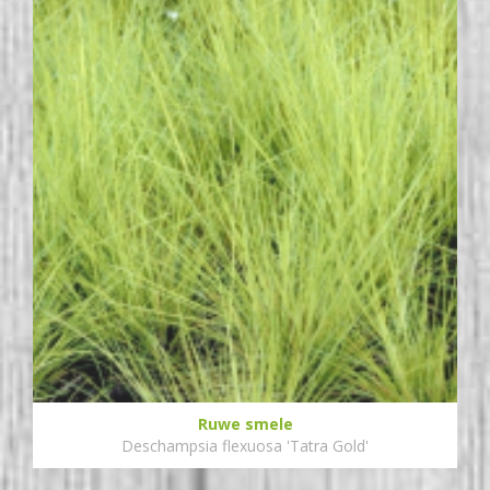
Ruwe smele
Deschampsia flexuosa 'Tatra Gold'