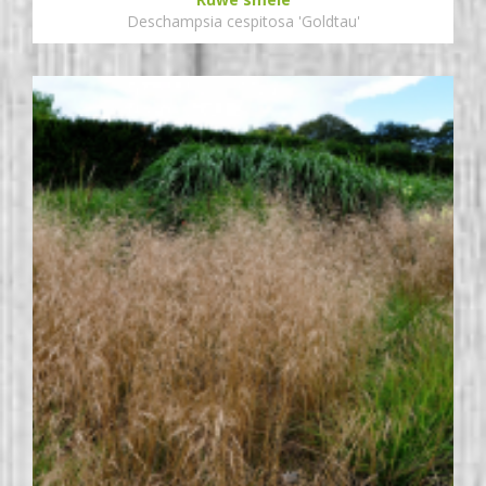
Deschampsia cespitosa 'Goldtau'